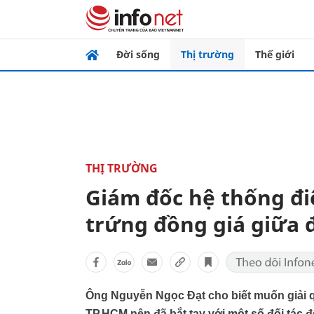
Đời sống
Thị trường
Thế giới
THỊ TRƯỜNG
Giám đốc hệ thống điệ
trứng đồng giá giữa đ
Ông Nguyễn Ngọc Đạt cho biết muốn giải q
TP.HCM nên đã bắt tay với một số đối tác 