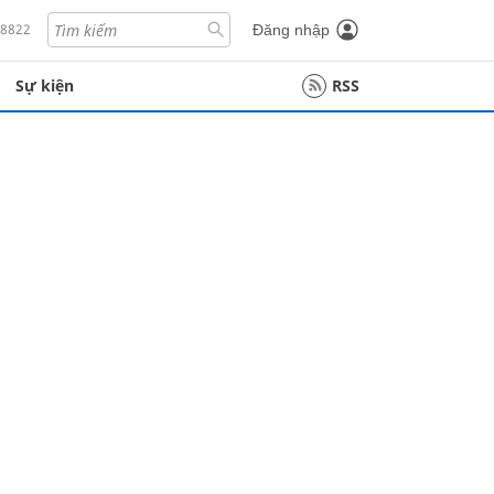
18822
Đăng nhập
Sự kiện
RSS