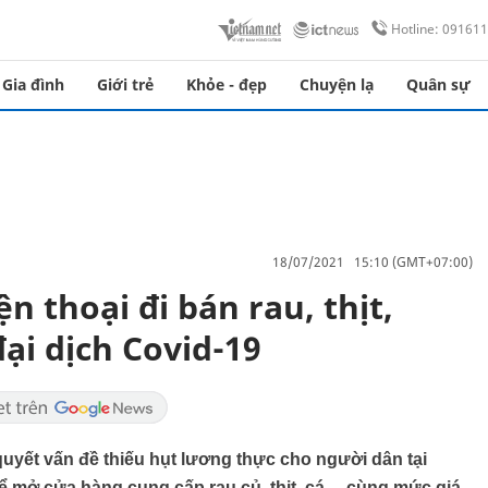
Hotline: 09161
Gia đình
Giới trẻ
Khỏe - đẹp
Chuyện lạ
Quân sự
18/07/2021 15:10 (GMT+07:00)
n thoại đi bán rau, thịt,
ại dịch Covid-19
uyết vấn đề thiếu hụt lương thực cho người dân tại
để mở cửa hàng cung cấp rau củ, thịt, cá… cùng mức giá