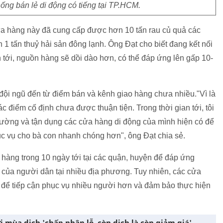
ống bán lẻ di động có tiếng tại TP.HCM.
ửa hàng này đã cung cấp được hơn 10 tấn rau củ quả các
ơn 1 tấn thuỷ hải sản đông lạnh. Ông Đạt cho biết đang kết nối
an tới, nguồn hàng sẽ dồi dào hơn, có thể đáp ứng lên gấp 10-
đội ngũ đến từ điểm bán và kênh giao hàng chưa nhiều."Vì là
c điểm cố định chưa được thuận tiện. Trong thời gian tới, tôi
 trường và tận dụng các cửa hàng di động của mình hiện có để
c vụ cho bà con nhanh chóng hơn", ông Đạt chia sẻ.
 hàng trong 10 ngày tới tại các quận, huyện để đáp ứng
của người dân tại nhiều địa phương. Tuy nhiên, các cửa
e để tiếp cận phục vụ nhiều người hơn và đảm bảo thực hiện
 mùa dịch 'chấp nhận lỗ, còn dịch là còn giảm giá'