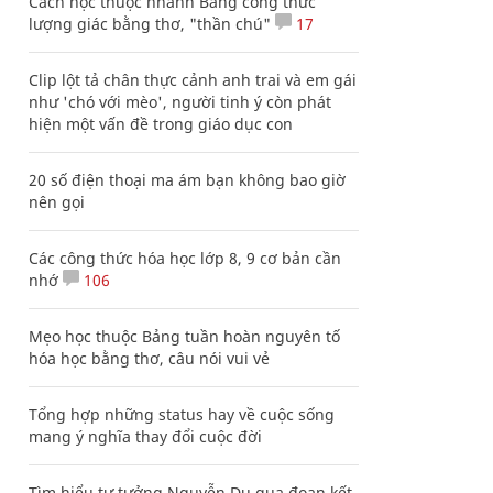
Cách học thuộc nhanh Bảng công thức
lượng giác bằng thơ, "thần chú"
17
Clip lột tả chân thực cảnh anh trai và em gái
như 'chó với mèo', người tinh ý còn phát
hiện một vấn đề trong giáo dục con
20 số điện thoại ma ám bạn không bao giờ
nên gọi
Các công thức hóa học lớp 8, 9 cơ bản cần
nhớ
106
Mẹo học thuộc Bảng tuần hoàn nguyên tố
hóa học bằng thơ, câu nói vui vẻ
Tổng hợp những status hay về cuộc sống
mang ý nghĩa thay đổi cuộc đời
Tìm hiểu tư tưởng Nguyễn Du qua đoạn kết