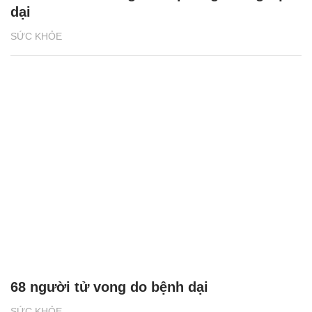
dại
SỨC KHỎE
68 người tử vong do bệnh dại
SỨC KHỎE