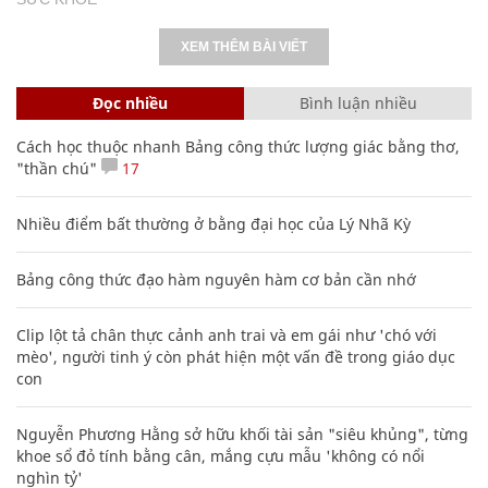
XEM THÊM BÀI VIẾT
Đọc nhiều
Bình luận nhiều
Cách học thuộc nhanh Bảng công thức lượng giác bằng thơ,
"thần chú"
17
Nhiều điểm bất thường ở bằng đại học của Lý Nhã Kỳ
Bảng công thức đạo hàm nguyên hàm cơ bản cần nhớ
Clip lột tả chân thực cảnh anh trai và em gái như 'chó với
mèo', người tinh ý còn phát hiện một vấn đề trong giáo dục
con
Nguyễn Phương Hằng sở hữu khối tài sản "siêu khủng", từng
khoe sổ đỏ tính bằng cân, mắng cựu mẫu 'không có nổi
nghìn tỷ'