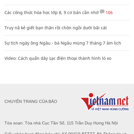
Các công thức hóa học lớp 8, 9 cơ bản cần nhớ
106
Truy nã kẻ giết bạn thân rồi chôn ngồi dưới bãi cát
Sự tích ngày ông Ngâu - bà Ngâu mùng 7 tháng 7 âm lịch
Video: Cách quấn dây sạc điện thoại thành hình lò xo
CHUYÊN TRANG CỦA BÁO
Tòa soạn: Tòa nhà Cục Tần Số, 115 Trần Duy Hưng Hà Nội
Giấy phép hoạt động báo chí: Số 09/GP-BTTTT, Bộ Thông tin và