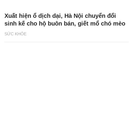
Xuất hiện ổ dịch dại, Hà Nội chuyển đổi
sinh kế cho hộ buôn bán, giết mổ chó mèo
SỨC KHỎE