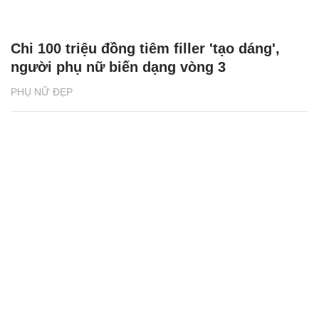
Chi 100 triệu đồng tiêm filler 'tạo dáng',
người phụ nữ biến dạng vòng 3
PHỤ NỮ ĐẸP