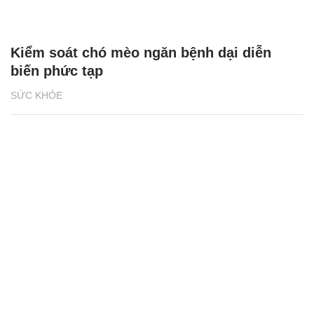
Kiểm soát chó mèo ngăn bệnh dại diễn
biến phức tạp
SỨC KHỎE