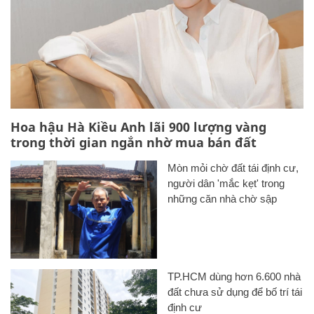
Hoa hậu Hà Kiều Anh lãi 900 lượng vàng
trong thời gian ngắn nhờ mua bán đất
Mòn mỏi chờ đất tái định cư,
người dân 'mắc kẹt' trong
những căn nhà chờ sập
TP.HCM dùng hơn 6.600 nhà
đất chưa sử dụng để bố trí tái
định cư