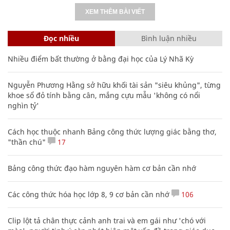
XEM THÊM BÀI VIẾT
Đọc nhiều
Bình luận nhiều
Nhiều điểm bất thường ở bằng đại học của Lý Nhã Kỳ
Nguyễn Phương Hằng sở hữu khối tài sản "siêu khủng", từng
khoe sổ đỏ tính bằng cân, mắng cựu mẫu 'không có nổi
nghìn tỷ'
Cách học thuộc nhanh Bảng công thức lượng giác bằng thơ,
"thần chú"
17
Bảng công thức đạo hàm nguyên hàm cơ bản cần nhớ
Các công thức hóa học lớp 8, 9 cơ bản cần nhớ
106
Clip lột tả chân thực cảnh anh trai và em gái như 'chó với