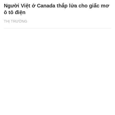
Người Việt ở Canada thắp lửa cho giấc mơ
ô tô điện
THỊ TRƯỜNG