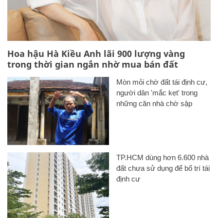
Hoa hậu Hà Kiều Anh lãi 900 lượng vàng
trong thời gian ngắn nhờ mua bán đất
Mòn mỏi chờ đất tái định cư,
người dân 'mắc kẹt' trong
những căn nhà chờ sập
TP.HCM dùng hơn 6.600 nhà
đất chưa sử dụng để bố trí tái
định cư