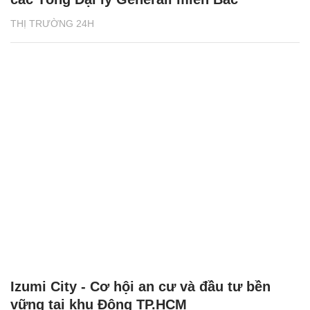
THỊ TRƯỜNG 24H
Izumi City - Cơ hội an cư và đầu tư bền
vững tại khu Đông TP.HCM