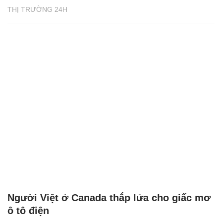
THỊ TRƯỜNG 24H
Người Việt ở Canada thắp lửa cho giấc mơ
ô tô điện