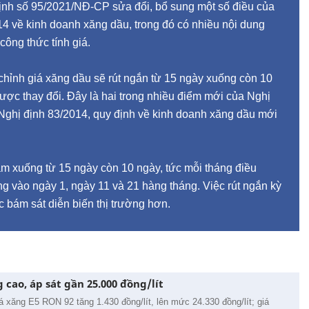
ịnh số 95/2021/NĐ-CP sửa đổi, bổ sung một số điều của
4 về kinh doanh xăng dầu, trong đó có nhiều nội dung
công thức tính giá.
 chỉnh giá xăng dầu sẽ rút ngắn từ 15 ngày xuống còn 10
ược thay đổi. Đây là hai trong nhiều điểm mới của Nghị
 Nghị định 83/2014, quy định về kinh doanh xăng dầu mới
m xuống từ 15 ngày còn 10 ngày, tức mỗi tháng điều
ng vào ngày 1, ngày 11 và 21 hàng tháng. Việc rút ngắn kỳ
 bám sát diễn biến thị trường hơn.
 cao, áp sát gần 25.000 đồng/lít
á xăng E5 RON 92 tăng 1.430 đồng/lít, lên mức 24.330 đồng/lít; giá