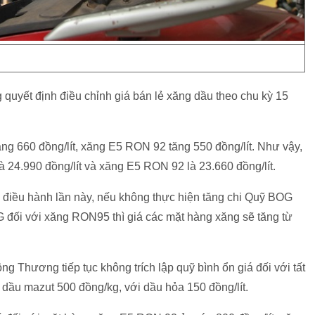
 quyết định điều chỉnh giá bán lẻ xăng dầu theo chu kỳ 15
ng 660 đồng/lít, xăng E5 RON 92 tăng 550 đồng/lít. Như vậy,
à 24.990 đồng/lít và xăng E5 RON 92 là 23.660 đồng/lít.
ỳ điều hành lần này, nếu không thực hiện tăng chi Quỹ BOG
đối với xăng RON95 thì giá các mặt hàng xăng sẽ tăng từ
ông Thương tiếp tục không trích lập quỹ bình ổn giá đối với tất
 dầu mazut 500 đồng/kg, với dầu hỏa 150 đồng/lít.