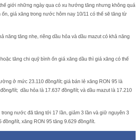
g thế giới những ngày qua có xu hướng tăng nhưng không quá
 ổn, giá xăng trong nước hôm nay 10/11 có thể sẽ tăng từ
khả năng tăng nhẹ, riêng dầu hỏa và dầu mazut có khả năng
 hoặc tăng chi quỹ bình ổn giá xăng dầu thì giá xăng có thể
trường ở mức 23.110 đồng/lít; giá bán lẻ xăng RON 95 là
 đồng/lít; dầu hỏa là 17.637 đồng/lít; và dầu mazut là 17.210
trong nước đã tăng tới 17 lần, giảm 3 lần và giữ nguyên 3
 đồng/lít, xăng RON 95 tăng 9.629 đồng/lít.