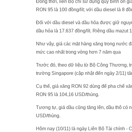
Đồng thời, liên Bộ chi sử dụng quỹ bình ổn g
RON 95 là 100 đồng/lít; với dầu diesel là 8 đồn
Đối với dầu diesel và dầu hỏa được giữ nguyên
dầu hỏa là 17.637 đồng/lít. Riêng dầu mazut 
Như vậy, giá các mặt hàng xăng trong nước đã
mức cao nhất trong vòng hơn 7 năm qua
Trước đó, theo dữ liệu từ Bộ Công Thương, t
trường Singapore (cập nhật đến ngày 2/11) tăn
Cụ thể, giá xăng RON 92 dùng để pha chế xă
RON 95 là 104,16 USD/thùng.
Tương tự, giá dầu cũng tăng lên, dầu thô có
USD/thùng.
Hôm nay (10/11) là ngày Liên Bộ Tài chính - 