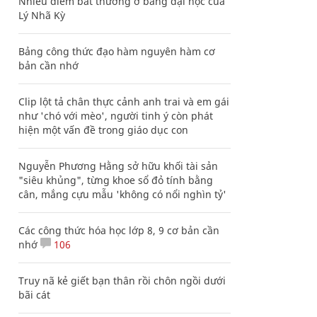
Nhiều điểm bất thường ở bằng đại học của
Lý Nhã Kỳ
Bảng công thức đạo hàm nguyên hàm cơ
bản cần nhớ
Clip lột tả chân thực cảnh anh trai và em gái
như 'chó với mèo', người tinh ý còn phát
hiện một vấn đề trong giáo dục con
Nguyễn Phương Hằng sở hữu khối tài sản
"siêu khủng", từng khoe sổ đỏ tính bằng
cân, mắng cựu mẫu 'không có nổi nghìn tỷ'
Các công thức hóa học lớp 8, 9 cơ bản cần
nhớ
106
Truy nã kẻ giết bạn thân rồi chôn ngồi dưới
bãi cát