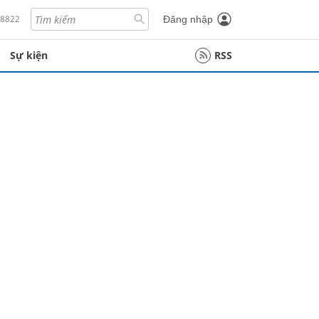
18822
Đăng nhập
Sự kiện
RSS