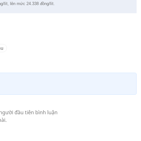
lít, lên mức 24.338 đồng/lít.
ầu