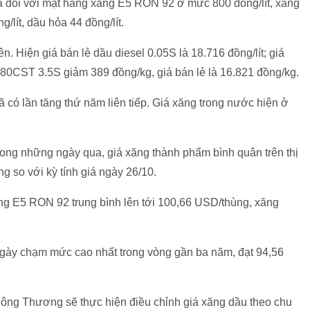
iá đối với mặt hàng xăng E5 RON 92 ở mức 800 đồng/lít, xăng
g/lít, dầu hỏa 44 đồng/lít.
. Hiện giá bán lẻ dầu diesel 0.05S là 18.716 đồng/lít; giá
180CST 3.5S giảm 389 đồng/kg, giá bán lẻ là 16.821 đồng/kg.
 có lần tăng thứ năm liên tiếp. Giá xăng trong nước hiện ở
rong những ngày qua, giá xăng thành phẩm bình quân trên thị
g so với kỳ tính giá ngày 26/10.
ng E5 RON 92 trung bình lên tới 100,66 USD/thùng, xăng
 ngày chạm mức cao nhất trong vòng gần ba năm, đạt 94,56
Công Thương sẽ thực hiện điều chỉnh giá xăng dầu theo chu