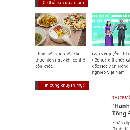
Có thể bạn quan tâm
Chăm sóc sức khỏe cần
GS.TS Nguyễn Thị 
thực hiện ngay khi cơ thể
tiếp tục giữ chức 
còn khỏe
đốc Học viện Nông
nghiệp Việt Nam
Tin cùng chuyên mục
THỊ TRƯ
‘Hành 
Tổng Đ
Nhân dịp
đánh dấu