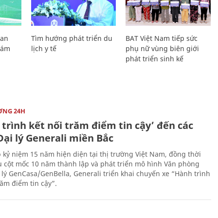
Lan
Tìm hướng phát triển du
BAT Việt Nam tiếp sức
Giám
lịch y tế
phụ nữ vùng biên giới
phát triển sinh kế
ỜNG 24H
trình kết nối trăm điểm tin cậy’ đến các
ại lý Generali miền Bắc
 kỷ niệm 15 năm hiện diện tại thị trường Việt Nam, đồng thời
 cột mốc 10 năm thành lập và phát triển mô hình Văn phòng
 lý GenCasa/GenBella, Generali triển khai chuyến xe “Hành trình
răm điểm tin cậy”.