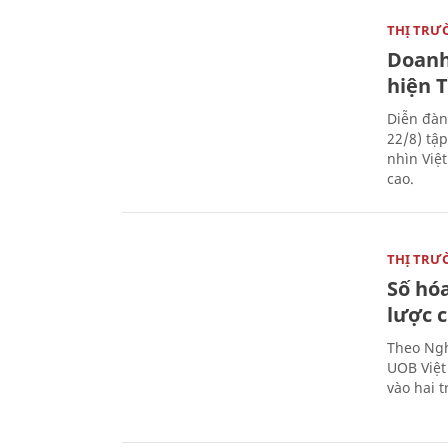
THỊ TRƯ
Doanh
hiện 
Diễn đàn
22/8) tậ
nhìn Việ
cao.
THỊ TRƯ
Số hóa
lược 
Theo Ngh
UOB Việt
vào hai t