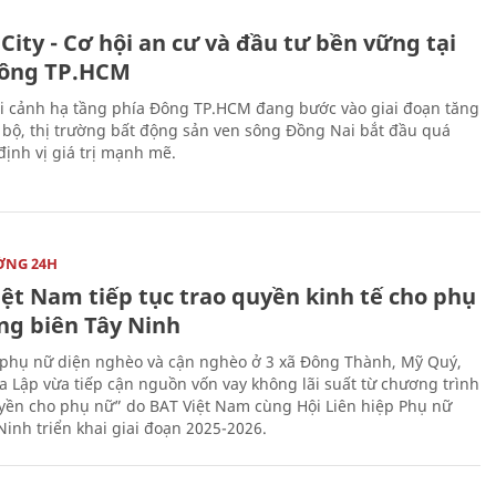
City - Cơ hội an cư và đầu tư bền vững tại
ông TP.HCM
i cảnh hạ tầng phía Đông TP.HCM đang bước vào giai đoạn tăng
 bộ, thị trường bất động sản ven sông Đồng Nai bắt đầu quá
 định vị giá trị mạnh mẽ.
ỜNG 24H
iệt Nam tiếp tục trao quyền kinh tế cho phụ
ng biên Tây Ninh
phụ nữ diện nghèo và cận nghèo ở 3 xã Đông Thành, Mỹ Quý,
 Lập vừa tiếp cận nguồn vốn vay không lãi suất từ chương trình
yền cho phụ nữ” do BAT Việt Nam cùng Hội Liên hiệp Phụ nữ
Ninh triển khai giai đoạn 2025-2026.