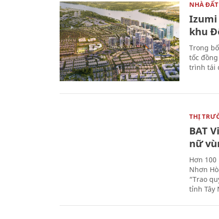
NHÀ ĐẤT
Izumi 
khu Đ
Trong bố
tốc đồng
trình tái
THỊ TRƯ
BAT V
nữ vù
Hơn 100 
Nhơn Hòa
“Trao qu
tỉnh Tây 