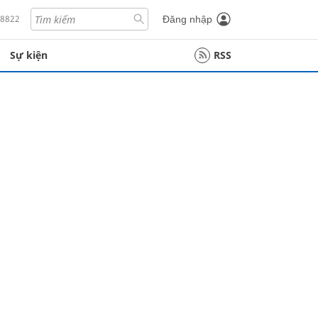
18822
Đăng nhập
Sự kiện
RSS