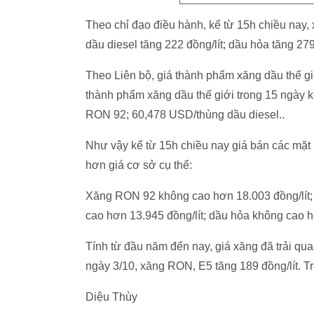
Theo chỉ đạo điều hành, kể từ 15h chiều nay,
dầu diesel tăng 222 đồng/lít; dầu hỏa tăng 27
Theo Liên bộ, giá thành phẩm xăng dầu thế gi
thành phẩm xăng dầu thế giới trong 15 ngày 
RON 92; 60,478 USD/thùng dầu diesel..
Như vậy kể từ 15h chiều nay giá bán các mặt 
hơn giá cơ sở cụ thể:
Xăng RON 92 không cao hơn 18.003 đồng/lít; 
cao hơn 13.945 đồng/lít; dầu hỏa không cao h
Tính từ đầu năm đến nay, giá xăng đã trải qua
ngày 3/10, xăng RON, E5 tăng 189 đồng/lít. Tr
Diệu Thùy