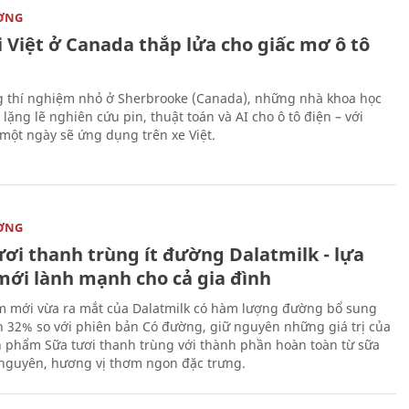
ỜNG
 Việt ở Canada thắp lửa cho giấc mơ ô tô
 thí nghiệm nhỏ ở Sherbrooke (Canada), những nhà khoa học
lặng lẽ nghiên cứu pin, thuật toán và AI cho ô tô điện – với
 một ngày sẽ ứng dụng trên xe Việt.
ỜNG
ươi thanh trùng ít đường Dalatmilk - lựa
mới lành mạnh cho cả gia đình
 mới vừa ra mắt của Dalatmilk có hàm lượng đường bổ sung
 32% so với phiên bản Có đường, giữ nguyên những giá trị của
 phẩm Sữa tươi thanh trùng với thành phần hoàn toàn từ sữa
 nguyên, hương vị thơm ngon đặc trưng.