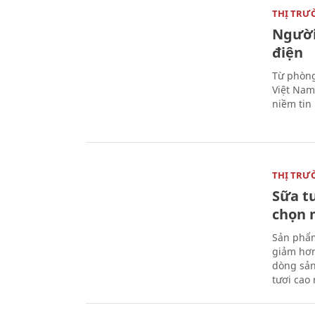
THỊ TRƯ
Người
điện
Từ phòng
Việt Nam 
niềm tin
THỊ TRƯ
Sữa t
chọn 
Sản phẩm
giảm hơn
dòng sản
tươi cao