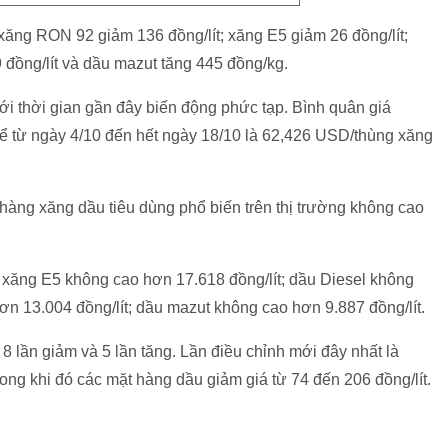
 xăng RON 92 giảm 136 đồng/lít; xăng E5 giảm 26 đồng/lít;
9 đồng/lít và dầu mazut tăng 445 đồng/kg.
ới thời gian gần đây biến động phức tạp. Bình quân giá
kể từ ngày 4/10 đến hết ngày 18/10 là 62,426 USD/thùng xăng
hàng xăng dầu tiêu dùng phổ biến trên thị trường không cao
xăng E5 không cao hơn 17.618 đồng/lít; dầu Diesel không
ơn 13.004 đồng/lít; dầu mazut không cao hơn 9.887 đồng/lít.
 8 lần giảm và 5 lần tăng. Lần điều chỉnh mới đây nhất là
ong khi đó các mặt hàng dầu giảm giá từ 74 đến 206 đồng/lít.