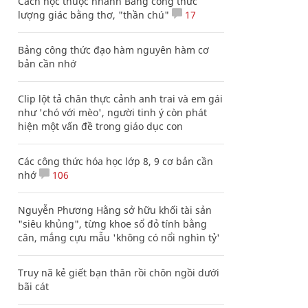
Cách học thuộc nhanh Bảng công thức
lượng giác bằng thơ, "thần chú"
17
Bảng công thức đạo hàm nguyên hàm cơ
bản cần nhớ
Clip lột tả chân thực cảnh anh trai và em gái
như 'chó với mèo', người tinh ý còn phát
hiện một vấn đề trong giáo dục con
Các công thức hóa học lớp 8, 9 cơ bản cần
nhớ
106
Nguyễn Phương Hằng sở hữu khối tài sản
"siêu khủng", từng khoe sổ đỏ tính bằng
cân, mắng cựu mẫu 'không có nổi nghìn tỷ'
Truy nã kẻ giết bạn thân rồi chôn ngồi dưới
bãi cát