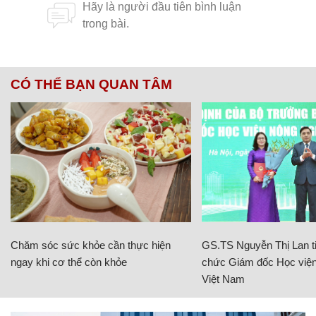
CÓ THỂ BẠN QUAN TÂM
Chăm sóc sức khỏe cần thực hiện
GS.TS Nguyễn Thị Lan ti
ngay khi cơ thể còn khỏe
chức Giám đốc Học viện
Việt Nam