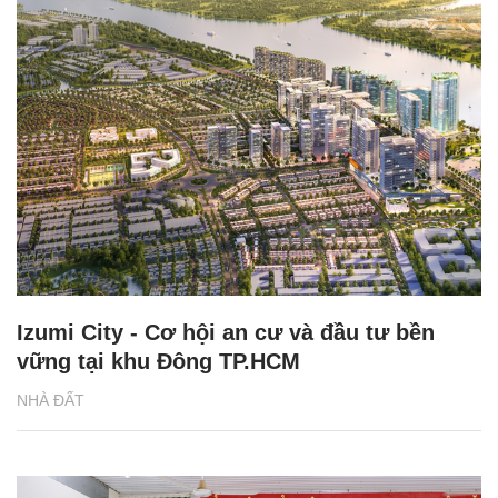
Izumi City - Cơ hội an cư và đầu tư bền
vững tại khu Đông TP.HCM
NHÀ ĐẤT