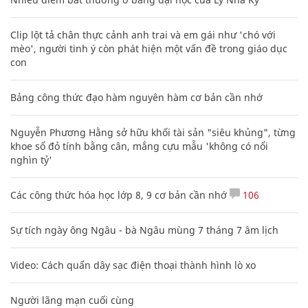
Clip lột tả chân thực cảnh anh trai và em gái như 'chó với
mèo', người tinh ý còn phát hiện một vấn đề trong giáo dục
con
Bảng công thức đạo hàm nguyên hàm cơ bản cần nhớ
Nguyễn Phương Hằng sở hữu khối tài sản "siêu khủng", từng
khoe sổ đỏ tính bằng cân, mắng cựu mẫu 'không có nổi
nghìn tỷ'
Các công thức hóa học lớp 8, 9 cơ bản cần nhớ
106
Sự tích ngày ông Ngâu - bà Ngâu mùng 7 tháng 7 âm lịch
Video: Cách quấn dây sạc điện thoại thành hình lò xo
Người lãng mạn cuối cùng