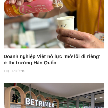
Doanh nghiệp Việt nỗ lực ‘mở lối đi riêng’
ở thị trường Hàn Quốc
THỊ TRƯỜNG