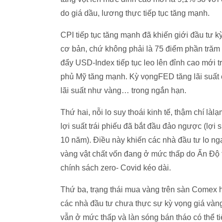
do giá dầu, lương thực tiếp tục tăng mạnh.
CPI tiếp tục tăng mạnh đã khiến giới đầu tư 
cơ bản, chứ không phải là 75 điểm phần trăm 
đẩy USD-Index tiếp tục leo lên đỉnh cao mới t
phủ Mỹ tăng mạnh. Kỳ vọngFED tăng lãi suất 
lãi suất như vàng… trong ngắn hạn.
Thứ hai, nỗi lo suy thoái kinh tế, thậm chí làl
lợi suất trái phiếu đã bắt đầu đảo ngược (lợi 
10 năm). Điều này khiến các nhà đầu tư lo ngạ
vàng vật chất vốn đang ở mức thấp do Ấn Độ
chính sách zero- Covid kéo dài.
Thứ ba, trạng thái mua vàng trên sàn Comex 
các nhà đầu tư chưa thực sự kỳ vọng giá vàng
vẫn ở mức thấp và làn sóng bán tháo có thể ti