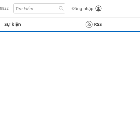
18822
Đăng nhập
Sự kiện
RSS