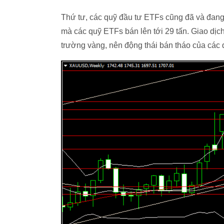
Thứ tư, các quỹ đầu tư ETFs cũng đã và đang 
mà các quỹ ETFs bán lên tới 29 tấn. Giao dịc
trường vàng, nên động thái bán tháo của các 