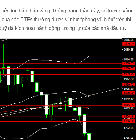
liên tục bán tháo vàng. Riêng trong tuần này, số lượng vàng
h của các ETFs thường được ví như “phong vũ biểu” trên thị
quỹ đã kích hoạt hành động tương tự của các nhà đầu tư.