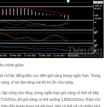
iều chỉnh giảm.
 sẽ chỉ tác động tiêu cực đến giá vàng trong ngắn hạn. Trong
 vàng, vì nó làm tăng vai trò trú ẩn của vàng.
 lập cũng cho rằng, trong ngắn hạn giá vàng có thể sẽ tiếp
7USD/oz, thì giá vàng có thể xuống 1.650USD/oz, thậm chí
hấp dẫn trong trung và dài hạn, nên có thể sẽ có nhiều nhà