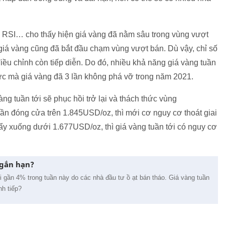
ic, RSI… cho thấy hiện giá vàng đã nằm sâu trong vùng vượt
 giá vàng cũng đã bắt đầu chạm vùng vượt bán. Dù vậy, chỉ số
 chỉnh còn tiếp diễn. Do đó, nhiều khả năng giá vàng tuần
c mà giá vàng đã 3 lần không phá vỡ trong năm 2021.
ng tuần tới sẽ phục hồi trở lại và thách thức vùng
ần đóng cửa trên 1.845USD/oz, thì mới cơ nguy cơ thoát giai
đẩy xuống dưới 1.677USD/oz, thì giá vàng tuần tới có nguy cơ
ngắn hạn?
i gần 4% trong tuần này do các nhà đầu tư ồ ạt bán tháo. Giá vàng tuần
nh tiếp?