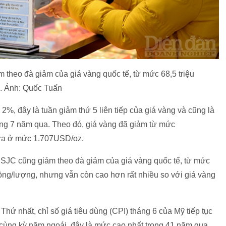
 theo đà giảm của giá vàng quốc tế, từ mức 68,5 triệu
. Ảnh: Quốc Tuấn
2%, đây là tuần giảm thứ 5 liên tiếp của giá vàng và cũng là
vòng 7 năm qua. Theo đó, giá vàng đã giảm từ mức
ửa ở mức 1.707USD/oz.
g SJC cũng giảm theo đà giảm của giá vàng quốc tế, từ mức
ồng/lượng, nhưng vẫn còn cao hơn rất nhiều so với giá vàng
Thứ nhất, chỉ số giá tiêu dùng (CPI) tháng 6 của Mỹ tiếp tục
 cùng kỳ năm ngoái, đây là mức cao nhất trong 41 năm qua,