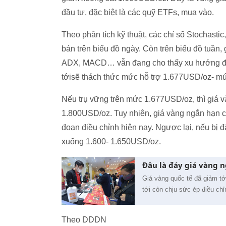
đầu tư, đặc biệt là các quỹ ETFs, mua vào.
Theo phân tích kỹ thuật, các chỉ số Stochast
bán trên biểu đồ ngày. Còn trên biểu đồ tuần,
ADX, MACD… vẫn đang cho thấy xu hướng điều
tớisẽ thách thức mức hỗ trợ 1.677USD/oz- mứ
Nếu trụ vững trên mức 1.677USD/oz, thì giá và
1.800USD/oz. Tuy nhiên, giá vàng ngắn hạn c
đoạn điều chỉnh hiện nay. Ngược lại, nếu bị 
xuống 1.600- 1.650USD/oz.
Đâu là đáy giá vàng 
Giá vàng quốc tế đã giảm tớ
tới còn chịu sức ép điều chỉ
Theo DDDN