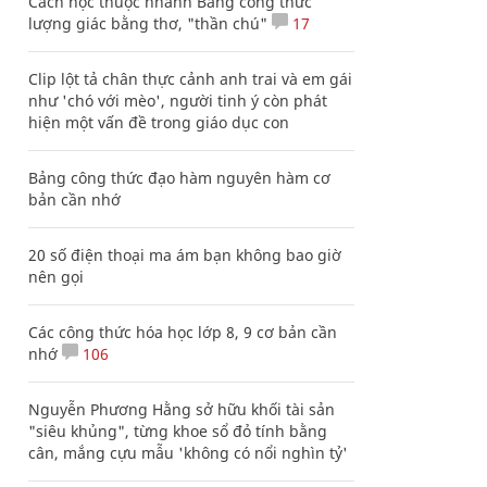
Cách học thuộc nhanh Bảng công thức
lượng giác bằng thơ, "thần chú"
17
Clip lột tả chân thực cảnh anh trai và em gái
như 'chó với mèo', người tinh ý còn phát
hiện một vấn đề trong giáo dục con
Bảng công thức đạo hàm nguyên hàm cơ
bản cần nhớ
20 số điện thoại ma ám bạn không bao giờ
nên gọi
Các công thức hóa học lớp 8, 9 cơ bản cần
nhớ
106
Nguyễn Phương Hằng sở hữu khối tài sản
"siêu khủng", từng khoe sổ đỏ tính bằng
cân, mắng cựu mẫu 'không có nổi nghìn tỷ'