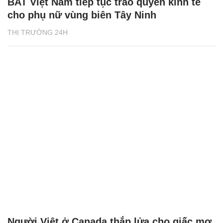
BAT Việt Nam tiếp tục trao quyền kinh tế
cho phụ nữ vùng biên Tây Ninh
THỊ TRƯỜNG 24H
Người Việt ở Canada thắp lửa cho giấc mơ