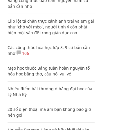
Bảng công thức đạo hàm nguyên hàm cơ
bản cần nhớ
Clip lột tả chân thực cảnh anh trai và em gái
như 'chó với mèo', người tinh ý còn phát
hiện một vấn đề trong giáo dục con
Các công thức hóa học lớp 8, 9 cơ bản cần
nhớ
106
Mẹo học thuộc Bảng tuần hoàn nguyên tố
hóa học bằng thơ, câu nói vui vẻ
Nhiều điểm bất thường ở bằng đại học của
Lý Nhã Kỳ
20 số điện thoại ma ám bạn không bao giờ
nên gọi
Nguyễn Phương Hằng sở hữu khối tài sản