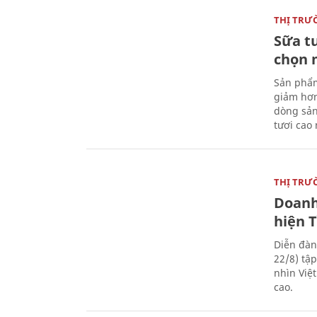
THỊ TRƯ
Sữa t
chọn 
Sản phẩm
giảm hơn
dòng sản
tươi cao
THỊ TRƯ
Doanh
hiện 
Diễn đàn
22/8) tậ
nhìn Việ
cao.