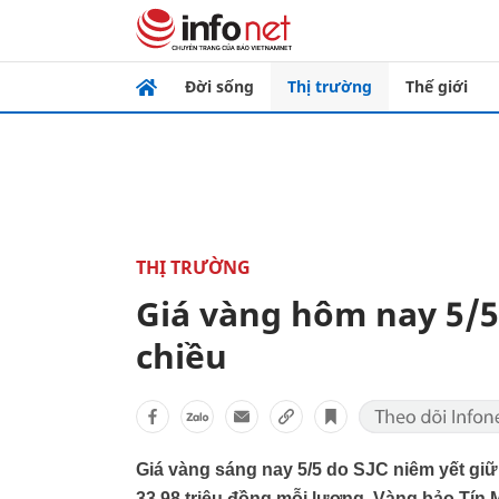
Đời sống
Thị trường
Thế giới
THỊ TRƯỜNG
Giá vàng hôm nay 5/5
chiều
Giá vàng sáng nay 5/5 do SJC niêm yết giữ
33,98 triệu đồng mỗi lượng. Vàng bảo Tín 