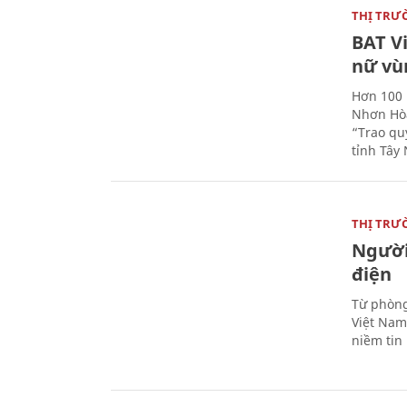
THỊ TRƯ
BAT V
nữ vù
Hơn 100 
Nhơn Hòa
“Trao qu
tỉnh Tây 
THỊ TRƯ
Người
điện
Từ phòng
Việt Nam 
niềm tin