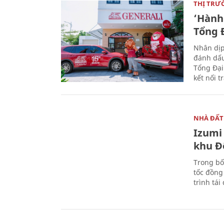
THỊ TRƯ
‘Hành 
Tổng Đ
Nhân dịp
đánh dấu
Tổng Đại
kết nối t
NHÀ ĐẤT
Izumi 
khu Đ
Trong bố
tốc đồng
trình tái