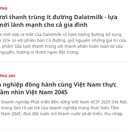
ỜNG
ươi thanh trùng ít đường Dalatmilk - lựa
mới lành mạnh cho cả gia đình
 mới vừa ra mắt của Dalatmilk có hàm lượng đường bổ sung
 32% so với phiên bản Có đường, giữ nguyên những giá trị của
 phẩm Sữa tươi thanh trùng với thành phần hoàn toàn từ sữa
 nguyên, hương vị thơm ngon đặc trưng.
ỜNG 24H
 nghiệp đồng hành cùng Việt Nam thực
Tầm nhìn Việt Nam 2045
 Doanh nghiệp Phát triển Bền vững Việt Nam VCSF 2025 (Hà Nội,
p trung làm rõ vai trò của doanh nghiệp trong thực hiện Tầm
t Nam 2045, đưa đất nước trở thành nước phát triển, thu nhập