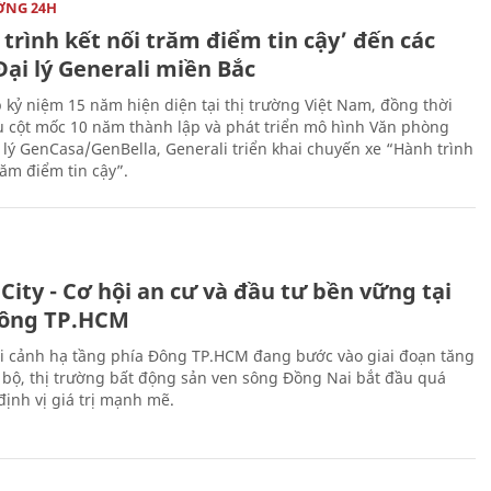
ỜNG 24H
trình kết nối trăm điểm tin cậy’ đến các
ại lý Generali miền Bắc
 kỷ niệm 15 năm hiện diện tại thị trường Việt Nam, đồng thời
 cột mốc 10 năm thành lập và phát triển mô hình Văn phòng
 lý GenCasa/GenBella, Generali triển khai chuyến xe “Hành trình
răm điểm tin cậy”.
City - Cơ hội an cư và đầu tư bền vững tại
ông TP.HCM
i cảnh hạ tầng phía Đông TP.HCM đang bước vào giai đoạn tăng
 bộ, thị trường bất động sản ven sông Đồng Nai bắt đầu quá
 định vị giá trị mạnh mẽ.