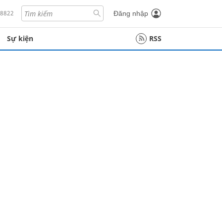
18822
Đăng nhập
Sự kiện
RSS