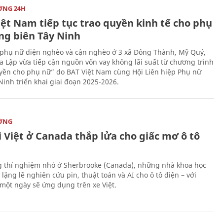
ỜNG 24H
iệt Nam tiếp tục trao quyền kinh tế cho phụ
ng biên Tây Ninh
phụ nữ diện nghèo và cận nghèo ở 3 xã Đông Thành, Mỹ Quý,
 Lập vừa tiếp cận nguồn vốn vay không lãi suất từ chương trình
yền cho phụ nữ” do BAT Việt Nam cùng Hội Liên hiệp Phụ nữ
Ninh triển khai giai đoạn 2025-2026.
ỜNG
 Việt ở Canada thắp lửa cho giấc mơ ô tô
 thí nghiệm nhỏ ở Sherbrooke (Canada), những nhà khoa học
lặng lẽ nghiên cứu pin, thuật toán và AI cho ô tô điện – với
 một ngày sẽ ứng dụng trên xe Việt.