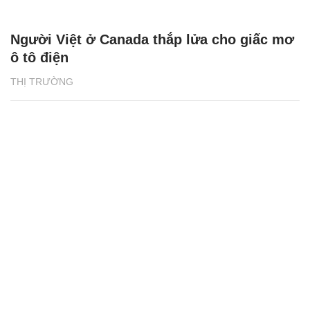
Người Việt ở Canada thắp lửa cho giấc mơ
ô tô điện
THỊ TRƯỜNG