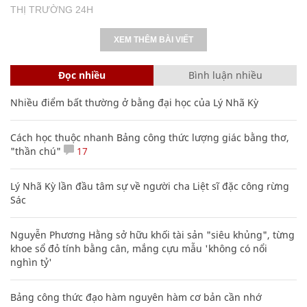
THỊ TRƯỜNG 24H
XEM THÊM BÀI VIẾT
Đọc nhiều
Bình luận nhiều
Nhiều điểm bất thường ở bằng đại học của Lý Nhã Kỳ
Cách học thuộc nhanh Bảng công thức lượng giác bằng thơ,
"thần chú"
17
Lý Nhã Kỳ lần đầu tâm sự về người cha Liệt sĩ đặc công rừng
Sác
Nguyễn Phương Hằng sở hữu khối tài sản "siêu khủng", từng
khoe sổ đỏ tính bằng cân, mắng cựu mẫu 'không có nổi
nghìn tỷ'
Bảng công thức đạo hàm nguyên hàm cơ bản cần nhớ