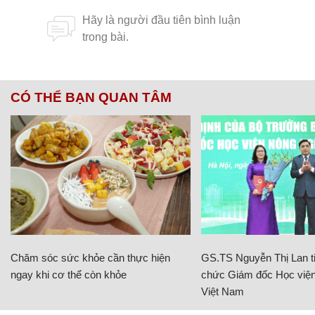
CÓ THỂ BẠN QUAN TÂM
Chăm sóc sức khỏe cần thực hiện
GS.TS Nguyễn Thị Lan ti
ngay khi cơ thể còn khỏe
chức Giám đốc Học viện
Việt Nam