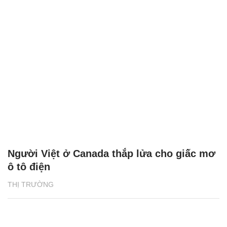
Người Việt ở Canada thắp lửa cho giấc mơ
ô tô điện
THỊ TRƯỜNG