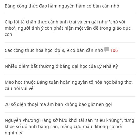
Bảng công thức đạo hàm nguyên hàm cơ bản cần nhớ
Clip lột tả chân thực cảnh anh trai và em gái như 'chó với
mèo', người tinh ý còn phát hiện một vấn đề trong giáo dục
con
Các công thức hóa học lớp 8, 9 cơ bản cần nhớ
106
Nhiều điểm bất thường ở bằng đại học của Lý Nhã Kỳ
Mẹo học thuộc Bảng tuần hoàn nguyên tố hóa học bằng thơ,
câu nói vui vẻ
20 số điện thoại ma ám bạn không bao giờ nên gọi
Nguyễn Phương Hằng sở hữu khối tài sản "siêu khủng", từng
khoe sổ đỏ tính bằng cân, mắng cựu mẫu 'không có nổi
nghìn tỷ'