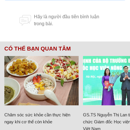
CÓ THỂ BẠN QUAN TÂM
Chăm sóc sức khỏe cần thực hiện
GS.TS Nguyễn Thị Lan ti
ngay khi cơ thể còn khỏe
chức Giám đốc Học viện
Việt Nam