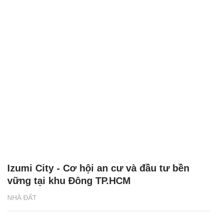
Izumi City - Cơ hội an cư và đầu tư bền
vững tại khu Đông TP.HCM
NHÀ ĐẤT