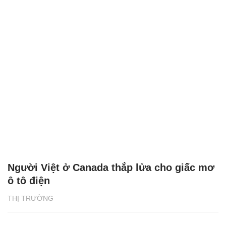
Người Việt ở Canada thắp lửa cho giấc mơ
ô tô điện
THỊ TRƯỜNG