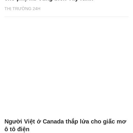
THỊ TRƯỜNG 24H
Người Việt ở Canada thắp lửa cho giấc mơ
ô tô điện