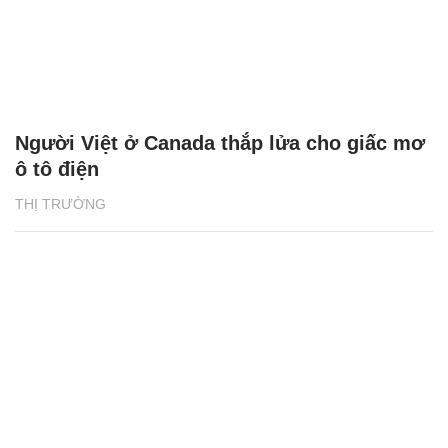
Người Việt ở Canada thắp lửa cho giấc mơ
ô tô điện
THỊ TRƯỜNG