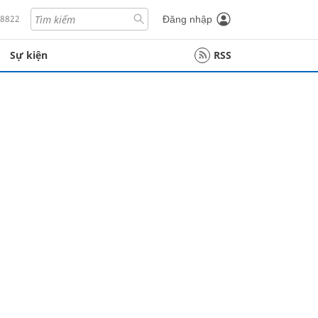
18822
Đăng nhập
Sự kiện
RSS