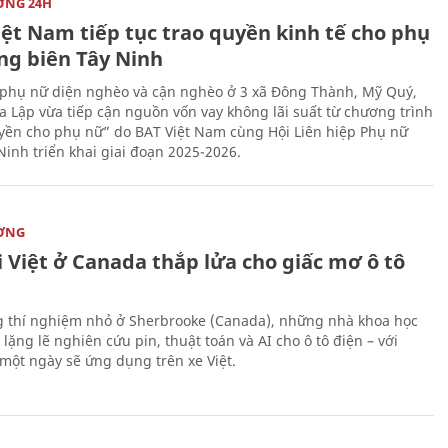
ỜNG 24H
iệt Nam tiếp tục trao quyền kinh tế cho phụ
ng biên Tây Ninh
phụ nữ diện nghèo và cận nghèo ở 3 xã Đông Thành, Mỹ Quý,
 Lập vừa tiếp cận nguồn vốn vay không lãi suất từ chương trình
yền cho phụ nữ” do BAT Việt Nam cùng Hội Liên hiệp Phụ nữ
Ninh triển khai giai đoạn 2025-2026.
ỜNG
 Việt ở Canada thắp lửa cho giấc mơ ô tô
 thí nghiệm nhỏ ở Sherbrooke (Canada), những nhà khoa học
lặng lẽ nghiên cứu pin, thuật toán và AI cho ô tô điện – với
 một ngày sẽ ứng dụng trên xe Việt.