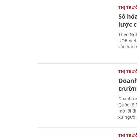
THỊ TRƯ
Số hóa
lược 
Theo Ngh
UOB Việt
vào hai t
THỊ TRƯ
Doanh 
trườn
Doanh ng
Quốc tế 
mở lối đ
xứ người
THỊ TRƯ