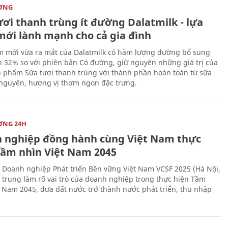
ỜNG
ươi thanh trùng ít đường Dalatmilk - lựa
mới lành mạnh cho cả gia đình
 mới vừa ra mắt của Dalatmilk có hàm lượng đường bổ sung
 32% so với phiên bản Có đường, giữ nguyên những giá trị của
 phẩm Sữa tươi thanh trùng với thành phần hoàn toàn từ sữa
 nguyên, hương vị thơm ngon đặc trưng.
ỜNG 24H
 nghiệp đồng hành cùng Việt Nam thực
Tầm nhìn Việt Nam 2045
 Doanh nghiệp Phát triển Bền vững Việt Nam VCSF 2025 (Hà Nội,
p trung làm rõ vai trò của doanh nghiệp trong thực hiện Tầm
t Nam 2045, đưa đất nước trở thành nước phát triển, thu nhập