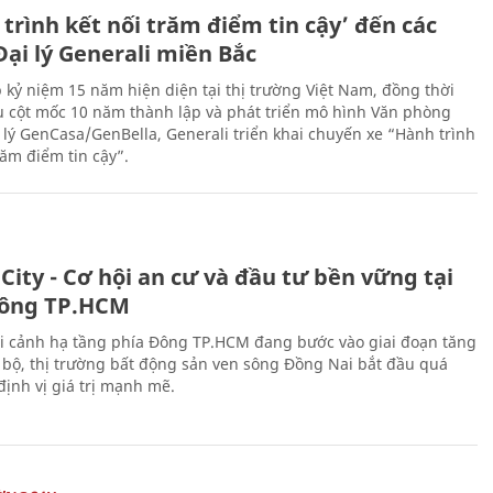
trình kết nối trăm điểm tin cậy’ đến các
ại lý Generali miền Bắc
 kỷ niệm 15 năm hiện diện tại thị trường Việt Nam, đồng thời
 cột mốc 10 năm thành lập và phát triển mô hình Văn phòng
 lý GenCasa/GenBella, Generali triển khai chuyến xe “Hành trình
răm điểm tin cậy”.
City - Cơ hội an cư và đầu tư bền vững tại
ông TP.HCM
i cảnh hạ tầng phía Đông TP.HCM đang bước vào giai đoạn tăng
 bộ, thị trường bất động sản ven sông Đồng Nai bắt đầu quá
 định vị giá trị mạnh mẽ.