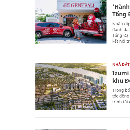
‘Hành 
Tổng Đ
Nhân dịp
đánh dấu
Tổng Đại
kết nối t
NHÀ ĐẤT
Izumi 
khu Đ
Trong bố
tốc đồng
trình tái