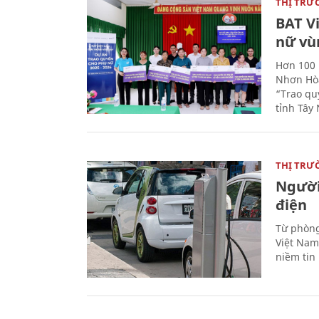
THỊ TRƯ
BAT V
nữ vù
Hơn 100 
Nhơn Hòa
“Trao qu
tỉnh Tây 
THỊ TRƯ
Người
điện
Từ phòng
Việt Nam 
niềm tin