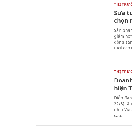
THỊ TRƯ
Sữa t
chọn 
Sản phẩm
giảm hơn
dòng sản
tươi cao
THỊ TRƯ
Doanh
hiện 
Diễn đàn
22/8) tậ
nhìn Việ
cao.