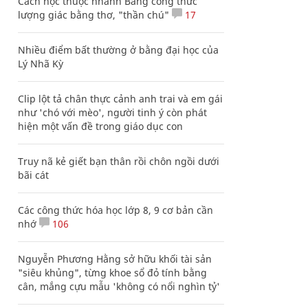
Cách học thuộc nhanh Bảng công thức
lượng giác bằng thơ, "thần chú"
17
Nhiều điểm bất thường ở bằng đại học của
Lý Nhã Kỳ
Clip lột tả chân thực cảnh anh trai và em gái
như 'chó với mèo', người tinh ý còn phát
hiện một vấn đề trong giáo dục con
Truy nã kẻ giết bạn thân rồi chôn ngồi dưới
bãi cát
Các công thức hóa học lớp 8, 9 cơ bản cần
nhớ
106
Nguyễn Phương Hằng sở hữu khối tài sản
"siêu khủng", từng khoe sổ đỏ tính bằng
cân, mắng cựu mẫu 'không có nổi nghìn tỷ'