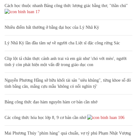
Cách học thuộc nhanh Bảng công thức lượng giác bằng thơ, "thần chú"
17
Nhiều điểm bất thường ở bằng đại học của Lý Nhã Kỳ
Lý Nhã Kỳ lần đầu tâm sự về người cha Liệt sĩ đặc công rừng Sác
Clip lột tả chân thực cảnh anh trai và em gái như 'chó với mèo', người
tinh ý còn phát hiện một vấn đề trong giáo dục con
Nguyễn Phương Hằng sở hữu khối tài sản "siêu khủng", từng khoe sổ đỏ
tính bằng cân, mắng cựu mẫu 'không có nổi nghìn tỷ'
Bảng công thức đạo hàm nguyên hàm cơ bản cần nhớ
Các công thức hóa học lớp 8, 9 cơ bản cần nhớ
106
Mai Phương Thúy "phím hàng" quá chuẩn, vợ tỷ phú Phạm Nhật Vượng