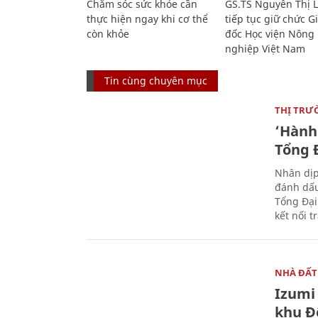
Chăm sóc sức khỏe cần
GS.TS Nguyễn Thị 
thực hiện ngay khi cơ thể
tiếp tục giữ chức 
còn khỏe
đốc Học viện Nông
nghiệp Việt Nam
Tin cùng chuyên mục
THỊ TRƯ
‘Hành 
Tổng Đ
Nhân dịp
đánh dấu
Tổng Đại
kết nối t
NHÀ ĐẤT
Izumi 
khu Đ