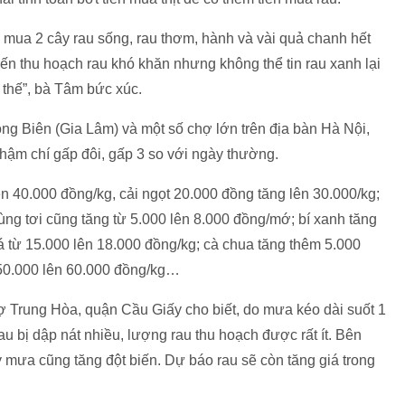
 mua 2 cây rau sống, rau thơm, hành và vài quả chanh hết
iến thu hoạch rau khó khăn nhưng không thể tin rau xanh lại
 thế”, bà Tâm bức xúc.
ng Biên (Gia Lâm) và một số chợ lớn trên địa bàn Hà Nội,
 thậm chí gấp đôi, gấp 3 so với ngày thường.
ên 40.000 đồng/kg, cải ngọt 20.000 đồng tăng lên 30.000/kg;
ng tơi cũng tăng từ 5.000 lên 8.000 đồng/mớ; bí xanh tăng
iá từ 15.000 lên 18.000 đồng/kg; cà chua tăng thêm 5.000
 50.000 lên 60.000 đồng/kg…
 Trung Hòa, quận Cầu Giấy cho biết, do mưa kéo dài suốt 1
au bị dập nát nhiều, lượng rau thu hoạch được rất ít. Bên
 mưa cũng tăng đột biến. Dự báo rau sẽ còn tăng giá trong