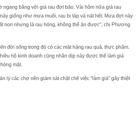
iờ ngang bằng với giá rau đợt bão. Vài hôm nữa giá rau
này giống như mưa muối, rau bị táp và nát hết. Mưa đợt này
rất non nhưng là rau hỏng, không thể ăn được”, chị Phương
 đến đời sống trong đó có các mặt hàng rau quả, thực phẩm.
, nhiều hộ kinh doanh cũng nhân dịp này được thể làm giá
chóng mặt.
ản lý các chợ nên giám sát chặt chẽ việc “làm giá” gây thiệt