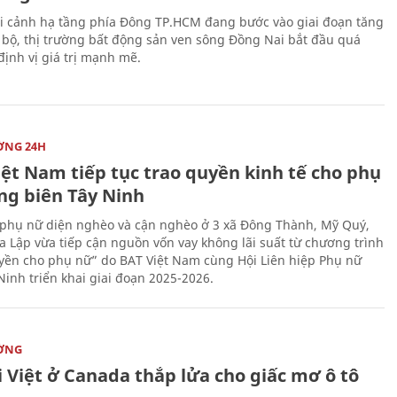
i cảnh hạ tầng phía Đông TP.HCM đang bước vào giai đoạn tăng
 bộ, thị trường bất động sản ven sông Đồng Nai bắt đầu quá
 định vị giá trị mạnh mẽ.
ỜNG 24H
iệt Nam tiếp tục trao quyền kinh tế cho phụ
ng biên Tây Ninh
phụ nữ diện nghèo và cận nghèo ở 3 xã Đông Thành, Mỹ Quý,
 Lập vừa tiếp cận nguồn vốn vay không lãi suất từ chương trình
yền cho phụ nữ” do BAT Việt Nam cùng Hội Liên hiệp Phụ nữ
Ninh triển khai giai đoạn 2025-2026.
ỜNG
 Việt ở Canada thắp lửa cho giấc mơ ô tô