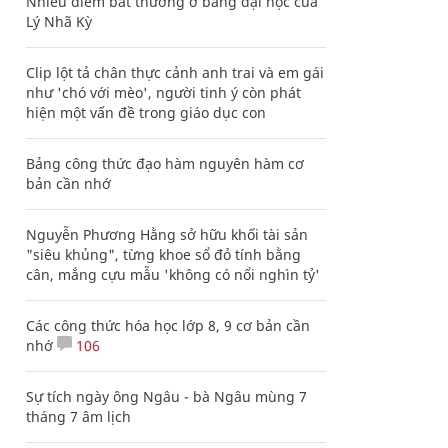
Nhiều điểm bất thường ở bằng đại học của
Lý Nhã Kỳ
Clip lột tả chân thực cảnh anh trai và em gái
như 'chó với mèo', người tinh ý còn phát
hiện một vấn đề trong giáo dục con
Bảng công thức đạo hàm nguyên hàm cơ
bản cần nhớ
Nguyễn Phương Hằng sở hữu khối tài sản
"siêu khủng", từng khoe sổ đỏ tính bằng
cân, mắng cựu mẫu 'không có nổi nghìn tỷ'
Các công thức hóa học lớp 8, 9 cơ bản cần
nhớ
106
Sự tích ngày ông Ngâu - bà Ngâu mùng 7
tháng 7 âm lịch