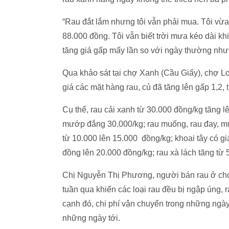
“Rau đắt lắm nhưng tôi vẫn phải mua. Tôi vừa
88.000 đồng. Tôi vẫn biết trời mưa kéo dài kh
tăng giá gấp mấy lần so với ngày thường như
Qua khảo sát tại chợ Xanh (Cầu Giấy), chợ Lo
giá các mặt hàng rau, củ đã tăng lên gấp 1,2,
Cụ thể, rau cải xanh từ 30.000 đồng/kg tăng l
mướp đắng 30.000/kg; rau muống, rau đay, mù
từ 10.000 lên 15.000 đồng/kg; khoai tây có g
đồng lên 20.000 đồng/kg; rau xà lách tăng từ
Chị Nguyễn Thị Phương, người bán rau ở chợ
tuần qua khiến các loại rau đều bị ngập úng, r
cạnh đó, chi phí vận chuyển trong những ngày
những ngày tới.