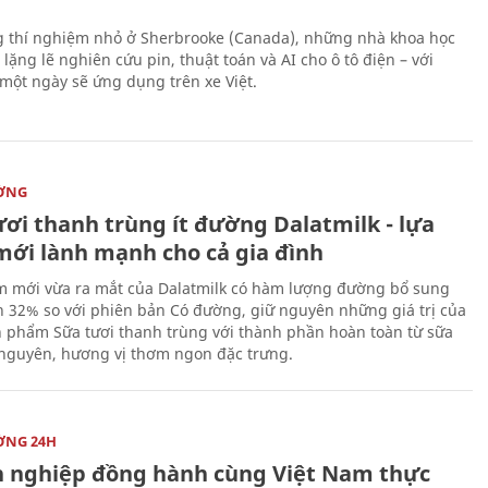
 thí nghiệm nhỏ ở Sherbrooke (Canada), những nhà khoa học
lặng lẽ nghiên cứu pin, thuật toán và AI cho ô tô điện – với
 một ngày sẽ ứng dụng trên xe Việt.
ỜNG
ươi thanh trùng ít đường Dalatmilk - lựa
mới lành mạnh cho cả gia đình
 mới vừa ra mắt của Dalatmilk có hàm lượng đường bổ sung
 32% so với phiên bản Có đường, giữ nguyên những giá trị của
 phẩm Sữa tươi thanh trùng với thành phần hoàn toàn từ sữa
 nguyên, hương vị thơm ngon đặc trưng.
ỜNG 24H
 nghiệp đồng hành cùng Việt Nam thực