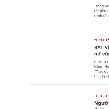
Trong bố
tốc đồng
trình tái
THỊ TRƯ
BAT V
nữ vù
Hơn 100 
Nhơn Hòa
“Trao qu
tỉnh Tây 
THỊ TRƯ
Người