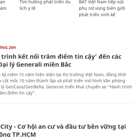
Lan
Tìm hướng phát triển du
BAT Việt Nam tiếp sức
Giám
lịch y tế
phụ nữ vùng biên giới
phát triển sinh kế
ỜNG 24H
trình kết nối trăm điểm tin cậy’ đến các
ại lý Generali miền Bắc
 kỷ niệm 15 năm hiện diện tại thị trường Việt Nam, đồng thời
 cột mốc 10 năm thành lập và phát triển mô hình Văn phòng
 lý GenCasa/GenBella, Generali triển khai chuyến xe “Hành trình
răm điểm tin cậy”.
City - Cơ hội an cư và đầu tư bền vững tại
ông TP.HCM