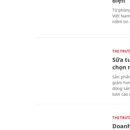
điện
Từ phòng
Việt Nam 
niềm tin
THỊ TRƯ
Sữa t
chọn 
Sản phẩm
giảm hơn
dòng sản
tươi cao
THỊ TRƯ
Doanh