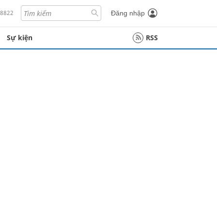
18822
Đăng nhập
Sự kiện
RSS