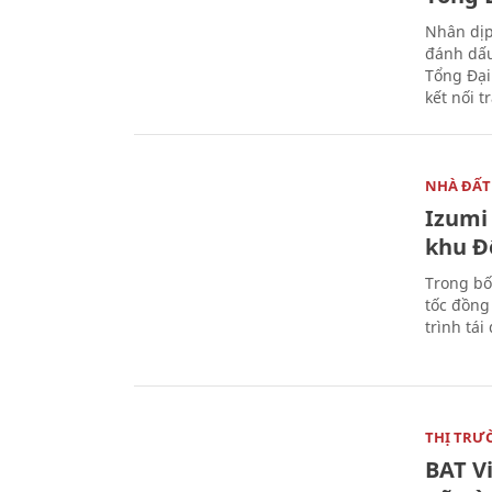
Nhân dịp
đánh dấu
Tổng Đại
kết nối t
NHÀ ĐẤT
Izumi 
khu Đ
Trong bố
tốc đồng
trình tái
THỊ TRƯ
BAT V