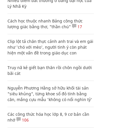
Nhiều điểm bất thường ở bằng đại học của
Lý Nhã Kỳ
Cách học thuộc nhanh Bảng công thức
lượng giác bằng thơ, "thần chú"
17
Clip lột tả chân thực cảnh anh trai và em gái
như 'chó với mèo', người tinh ý còn phát
hiện một vấn đề trong giáo dục con
Truy nã kẻ giết bạn thân rồi chôn ngồi dưới
bãi cát
Nguyễn Phương Hằng sở hữu khối tài sản
"siêu khủng", từng khoe sổ đỏ tính bằng
cân, mắng cựu mẫu 'không có nổi nghìn tỷ'
Các công thức hóa học lớp 8, 9 cơ bản cần
nhớ
106