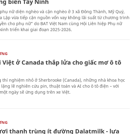
ng biên Tây Ninh
phụ nữ diện nghèo và cận nghèo ở 3 xã Đông Thành, Mỹ Quý,
 Lập vừa tiếp cận nguồn vốn vay không lãi suất từ chương trình
yền cho phụ nữ” do BAT Việt Nam cùng Hội Liên hiệp Phụ nữ
Ninh triển khai giai đoạn 2025-2026.
ỜNG
 Việt ở Canada thắp lửa cho giấc mơ ô tô
 thí nghiệm nhỏ ở Sherbrooke (Canada), những nhà khoa học
lặng lẽ nghiên cứu pin, thuật toán và AI cho ô tô điện – với
 một ngày sẽ ứng dụng trên xe Việt.
ỜNG
ươi thanh trùng ít đường Dalatmilk - lựa