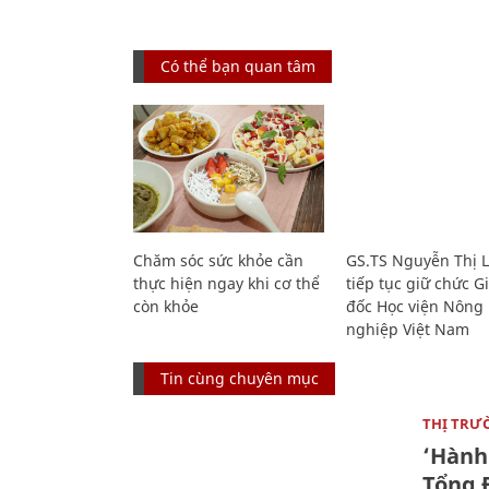
Có thể bạn quan tâm
Chăm sóc sức khỏe cần
GS.TS Nguyễn Thị 
thực hiện ngay khi cơ thể
tiếp tục giữ chức 
còn khỏe
đốc Học viện Nông
nghiệp Việt Nam
Tin cùng chuyên mục
THỊ TRƯ
‘Hành 
Tổng Đ