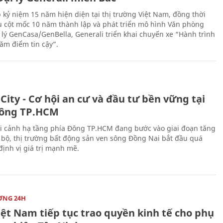
 kỷ niệm 15 năm hiện diện tại thị trường Việt Nam, đồng thời
 cột mốc 10 năm thành lập và phát triển mô hình Văn phòng
 lý GenCasa/GenBella, Generali triển khai chuyến xe “Hành trình
răm điểm tin cậy”.
City - Cơ hội an cư và đầu tư bền vững tại
ông TP.HCM
i cảnh hạ tầng phía Đông TP.HCM đang bước vào giai đoạn tăng
 bộ, thị trường bất động sản ven sông Đồng Nai bắt đầu quá
 định vị giá trị mạnh mẽ.
ỜNG 24H
iệt Nam tiếp tục trao quyền kinh tế cho phụ