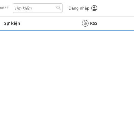
18822
Đăng nhập
Sự kiện
RSS