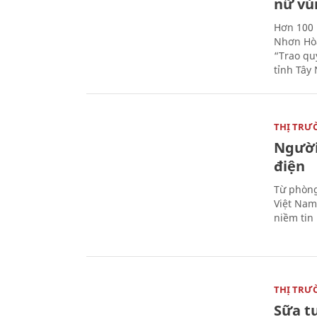
nữ vù
Hơn 100 
Nhơn Hòa
“Trao qu
tỉnh Tây 
THỊ TRƯ
Người
điện
Từ phòng
Việt Nam 
niềm tin
THỊ TRƯ
Sữa t