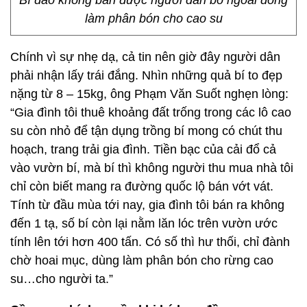
Bí đao không bán được người dân bỏ ngoài đồng
làm phân bón cho cao su
Chính vì sự nhẹ dạ, cả tin nên giờ đây người dân
phải nhận lấy trái đắng. Nhìn những quả bí to đẹp
nặng từ 8 – 15kg, ông Phạm Văn Suốt nghẹn lòng:
“Gia đình tôi thuê khoảng đất trống trong các lô cao
su còn nhỏ để tận dụng trồng bí mong có chút thu
hoạch, trang trải gia đình. Tiền bạc của cải đổ cả
vào vườn bí, mà bí thì không người thu mua nhà tôi
chỉ còn biết mang ra đường quốc lộ bán vớt vát.
Tính từ đầu mùa tới nay, gia đình tôi bán ra không
đến 1 tạ, số bí còn lại nằm lăn lóc trên vườn ước
tính lên tới hơn 400 tấn. Có số thì hư thối, chỉ đành
chờ hoai mục, dùng làm phân bón cho rừng cao
su…cho người ta.”