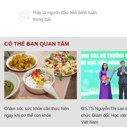
CÓ THỂ BẠN QUAN TÂM
Chăm sóc sức khỏe cần thực hiện
GS.TS Nguyễn Thị Lan ti
ngay khi cơ thể còn khỏe
chức Giám đốc Học viện
Việt Nam