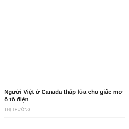
Người Việt ở Canada thắp lửa cho giấc mơ
ô tô điện
THỊ TRƯỜNG