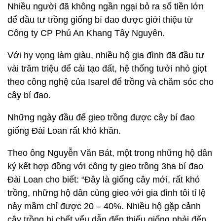
Nhiều người đã không ngần ngại bỏ ra số tiền lớn
để đầu tư trồng giống bí đao được giới thiệu từ
Công ty CP Phú An Khang Tây Nguyên.
Với hy vọng làm giàu, nhiều hộ gia đình đã đầu tư
vài trăm triệu để cải tạo đất, hệ thống tưới nhỏ giọt
theo công nghệ của Isarel để trồng và chăm sóc cho
cây bí đao.
Những ngày đầu để gieo trồng được cây bí đao
giống Đài Loan rất khó khăn.
Theo ông Nguyễn Văn Bát, một trong những hộ dân
ký kết hợp đồng với công ty gieo trồng 3ha bí đao
Đài Loan cho biết: “Đây là giống cây mới, rất khó
trồng, những hộ dân cùng gieo với gia đình tôi tỉ lệ
nảy mầm chỉ được 20 – 40%. Nhiều hộ gặp cảnh
cây trồng bị chết yểu dẫn đến thiếu giống phải đến