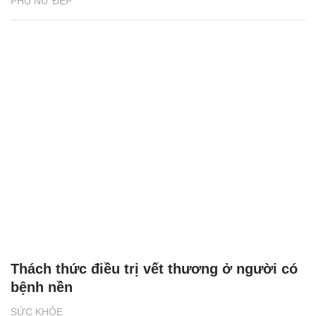
PHỤ NỮ ĐẸP
Thách thức điều trị vết thương ở người có
bệnh nền
SỨC KHỎE