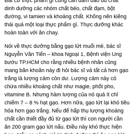
Bất cứ thực phẩm gì cũng cần đảm bảo đủ chất
dinh dưỡng các nhóm chất béo, chất đạm, bột
đường, vi tamien và khoáng chất. Không nên kiêng
thái quá một loại thực phẩm gì. Thực dưỡng khác
hoàn toàn với ăn chay.
Nói về thực dưỡng bằng gạo lứt muối mè, bác sĩ
Nguyễn Văn Tiến – khoa Ngoại 1, Bệnh viện Ung
bướu TP.HCM cho rằng nhiều bệnh nhân cũng
mang băn khoăn này đi hỏi bác sĩ và tất cả hơn gạo
trắng là lượng cám còn dư. Lượng cám này có
chứa nhiều khoáng chất như magie, phốt pho,
vitamine B. Nhưng hàm lượng của nó quá ít chỉ
chiếm 7 – 8 % hạt gạo. Hơn nữa, gạo lứt lại khó tiêu
hóa hơn gạo trắng. Nếu để hấp thụ lượng khoáng
chất cần thiết đầy đủ từ gạo lứt thì con người cần
ăn 200 gram gạo lứt nấu. Điều này khó thực hiện