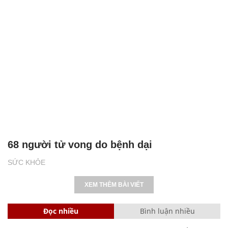
68 người tử vong do bệnh dại
SỨC KHỎE
XEM THÊM BÀI VIẾT
Đọc nhiều
Bình luận nhiều