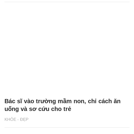
Bác sĩ vào trường mầm non, chỉ cách ăn
uống và sơ cứu cho trẻ
KHỎE - ĐẸP