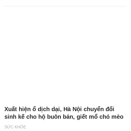
Xuất hiện ổ dịch dại, Hà Nội chuyển đổi
sinh kế cho hộ buôn bán, giết mổ chó mèo
SỨC KHỎE