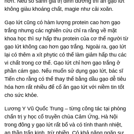
hơn. Nếu so sánh giá trị dinh dưỡng thì ăn gạo lứt
không giàu khoáng chất, magie như cải xoăn.
Gạo lứt cũng có hàm lượng protein cao hơn gạo
trắng nhưng các nghiên cứu chỉ ra rằng về mặt
khoa học thì sự hấp thu protein của cơ thể người từ
gạo lứt không cao hơn gạo trắng. Ngoài ra, gạo lứt
lại có thêm a xít phytic có thể làm giảm hấp thu các
vi chất trong cơ thể. Gạo lứt chỉ hơn gạo trắng ở
phần cám gạo. Nếu muốn sử dụng gạo lứt, bác sĩ
Tiến cho rằng có thể thay thế bằng dầu gạo dễ tiêu
hóa hơn rất nhiều để cố ăn gạo lứt với niềm tin tốt
cho sức khỏe.
Lương Y Vũ Quốc Trung – từng công tác tại phòng
chẩn trị y học cổ truyền chùa Cảm Ứng, Hà Nội
trong đông y gạo lứt rất bổ và có tính thanh nhiệt,
an thần trấn kinh, trừ phiền. Có khả năng ngăn sự