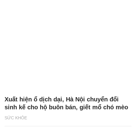
Xuất hiện ổ dịch dại, Hà Nội chuyển đổi
sinh kế cho hộ buôn bán, giết mổ chó mèo
SỨC KHỎE