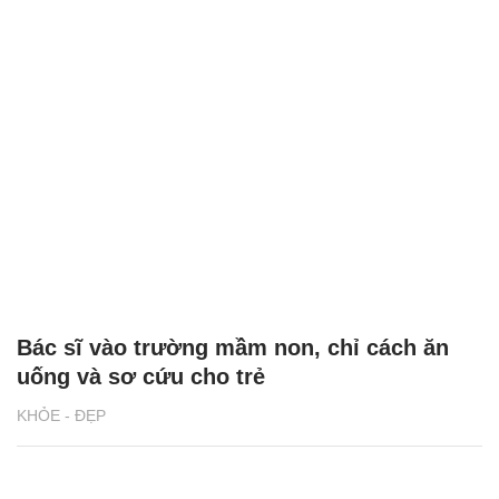
Bác sĩ vào trường mầm non, chỉ cách ăn
uống và sơ cứu cho trẻ
KHỎE - ĐẸP