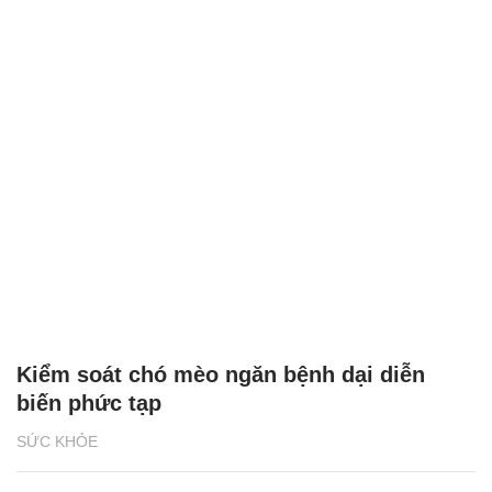
Kiểm soát chó mèo ngăn bệnh dại diễn
biến phức tạp
SỨC KHỎE