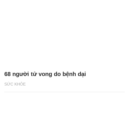
68 người tử vong do bệnh dại
SỨC KHỎE