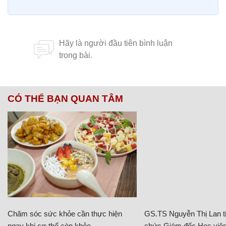
CÓ THỂ BẠN QUAN TÂM
Chăm sóc sức khỏe cần thực hiện
GS.TS Nguyễn Thị Lan ti
ngay khi cơ thể còn khỏe
chức Giám đốc Học viện