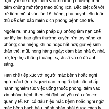
trạm y tế để được tiêm vắc xin trong chương trình
tiêm chủng mở rộng theo đúng lịch. Đặc biệt đối với
trẻ tiêm mũi 4 vào lúc 18 tháng, phụ huynh cần tuân
thủ để đảm bảo miễn dịch phòng bệnh cho trẻ.
Ngoài ra, những biện pháp dự phòng làm hạn chế
sự lây lan bao gồm thường xuyên rửa tay bằng xà
phòng; che miệng khi ho hoặc hắt hơi; giữ vệ sinh
thân thể, mũi, họng hàng ngày; đảm bảo nhà ở, nhà
trẻ, lớp học thông thoáng, sạch sẽ và có đủ ánh
sáng.
Hạn chế tiếp xúc với người mắc bệnh hoặc nghi
ngờ mắc bệnh. Người dân trong ổ dịch cần chấp
hành nghiêm túc việc uống thuốc phòng, tiêm vắc
xin phòng bệnh theo chỉ định và yêu cầu của cơ
quan y tế. Khi có dấu hiệu mắc bệnh hoặc nghi ngờ
mắc bệnh bạch hầu, bệnh nhân phải được cách ly