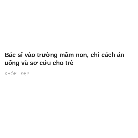
Bác sĩ vào trường mầm non, chỉ cách ăn
uống và sơ cứu cho trẻ
KHỎE - ĐẸP