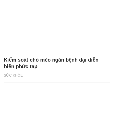
Kiểm soát chó mèo ngăn bệnh dại diễn
biến phức tạp
SỨC KHỎE