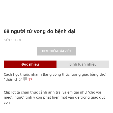
68 người tử vong do bệnh dại
SỨC KHỎE
XEM THÊM BÀI VIẾT
Đọc nhiều
Bình luận nhiều
Cách học thuộc nhanh Bảng công thức lượng giác bằng thơ,
"thần chú"
17
Clip lột tả chân thực cảnh anh trai và em gái như 'chó với
mèo', người tinh ý còn phát hiện một vấn đề trong giáo dục
con