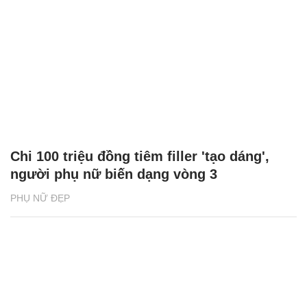
Chi 100 triệu đồng tiêm filler 'tạo dáng',
người phụ nữ biến dạng vòng 3
PHỤ NỮ ĐẸP