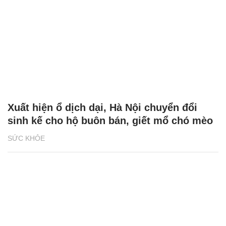
Xuất hiện ổ dịch dại, Hà Nội chuyển đổi
sinh kế cho hộ buôn bán, giết mổ chó mèo
SỨC KHỎE