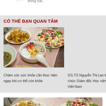
CÓ THỂ BẠN QUAN TÂM
Chăm sóc sức khỏe cần thực hiện
GS.TS Nguyễn Thị Lan ti
ngay khi cơ thể còn khỏe
chức Giám đốc Học viện
Việt Nam