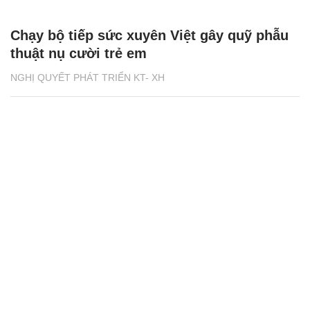
Chạy bộ tiếp sức xuyên Việt gây quỹ phẫu
thuật nụ cười trẻ em
NGHỊ QUYẾT PHÁT TRIỂN KT- XH