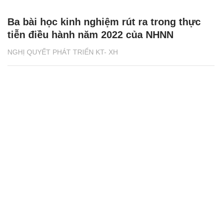
Ba bài học kinh nghiệm rút ra trong thực
tiễn điều hành năm 2022 của NHNN
NGHỊ QUYẾT PHÁT TRIỂN KT- XH