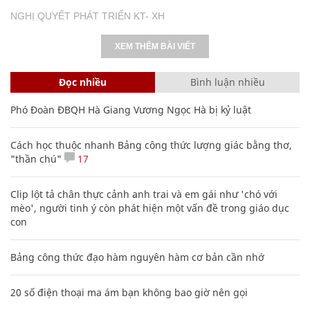
NGHỊ QUYẾT PHÁT TRIỂN KT- XH
XEM THÊM BÀI VIẾT
Đọc nhiều
Bình luận nhiều
Phó Đoàn ĐBQH Hà Giang Vương Ngọc Hà bị kỷ luật
Cách học thuộc nhanh Bảng công thức lượng giác bằng thơ,
"thần chú"
17
Clip lột tả chân thực cảnh anh trai và em gái như 'chó với
mèo', người tinh ý còn phát hiện một vấn đề trong giáo dục
con
Bảng công thức đạo hàm nguyên hàm cơ bản cần nhớ
20 số điện thoại ma ám bạn không bao giờ nên gọi