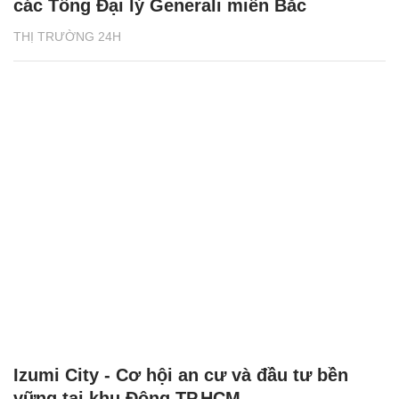
các Tổng Đại lý Generali miền Bắc
THỊ TRƯỜNG 24H
Izumi City - Cơ hội an cư và đầu tư bền
vững tại khu Đông TP.HCM