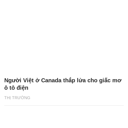
Người Việt ở Canada thắp lửa cho giấc mơ
ô tô điện
THỊ TRƯỜNG