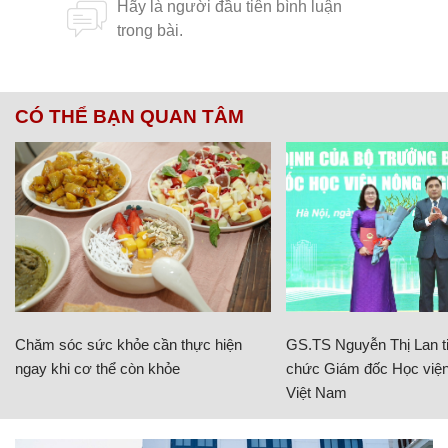
CÓ THỂ BẠN QUAN TÂM
Chăm sóc sức khỏe cần thực hiện
GS.TS Nguyễn Thị Lan ti
ngay khi cơ thể còn khỏe
chức Giám đốc Học viện
Việt Nam