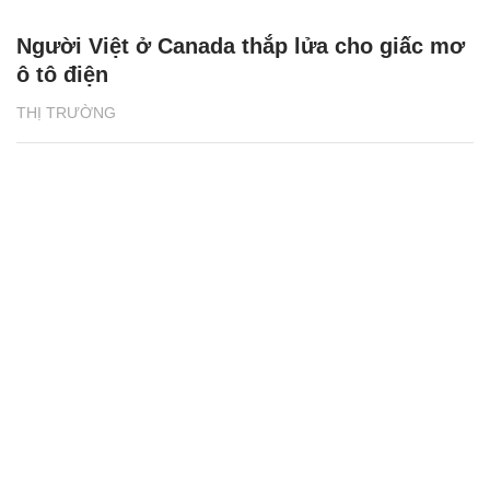
Người Việt ở Canada thắp lửa cho giấc mơ
ô tô điện
THỊ TRƯỜNG