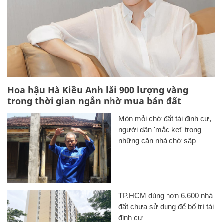
Hoa hậu Hà Kiều Anh lãi 900 lượng vàng
trong thời gian ngắn nhờ mua bán đất
Mòn mỏi chờ đất tái định cư,
người dân 'mắc kẹt' trong
những căn nhà chờ sập
TP.HCM dùng hơn 6.600 nhà
đất chưa sử dụng để bố trí tái
định cư