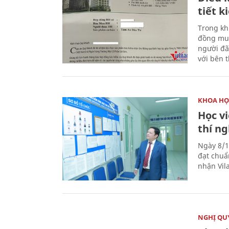
tiết 
Trong kh
đồng mua
người đã
với bên 
KHOA HỌ
Học v
thí n
Ngày 8/1
đạt chuẩ
nhận Vila
NGHỊ QUY