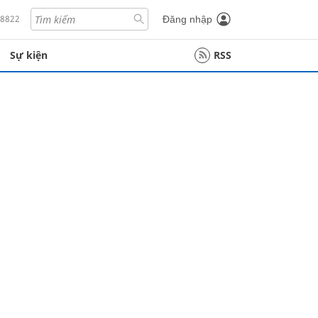
18822
Đăng nhập
Sự kiện
RSS