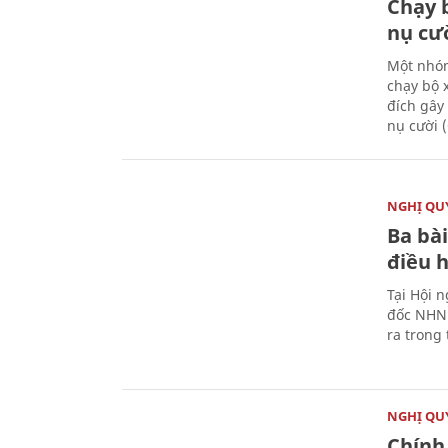
Chạy 
nụ cư
Một nhóm
chạy bộ 
đích gây
nụ cười 
NGHỊ QUY
Ba bài
điều 
Tại Hội 
đốc NHNN
ra trong
NGHỊ QUY
Chính 