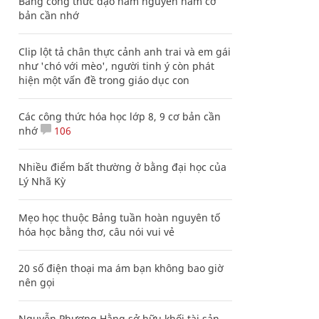
Bảng công thức đạo hàm nguyên hàm cơ
bản cần nhớ
Clip lột tả chân thực cảnh anh trai và em gái
như 'chó với mèo', người tinh ý còn phát
hiện một vấn đề trong giáo dục con
Các công thức hóa học lớp 8, 9 cơ bản cần
nhớ
106
Nhiều điểm bất thường ở bằng đại học của
Lý Nhã Kỳ
Mẹo học thuộc Bảng tuần hoàn nguyên tố
hóa học bằng thơ, câu nói vui vẻ
20 số điện thoại ma ám bạn không bao giờ
nên gọi
Nguyễn Phương Hằng sở hữu khối tài sản