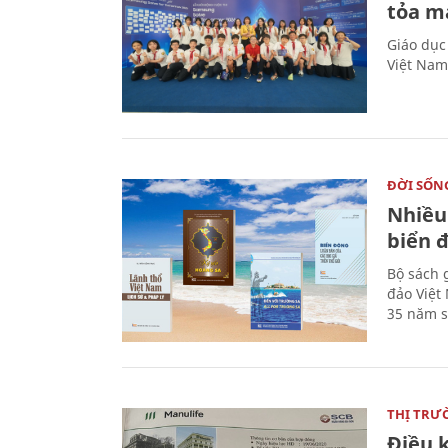
tỏa m
Giáo dục
Việt Nam
ĐỜI SỐN
Nhiều
biển 
Bộ sách 
đảo Việt
35 năm s
THỊ TRƯ
Điều k