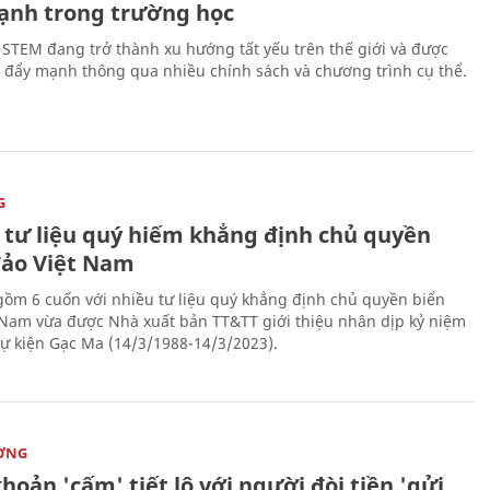
ạnh trong trường học
 STEM đang trở thành xu hướng tất yếu trên thế giới và được
 đẩy mạnh thông qua nhiều chính sách và chương trình cụ thể.
G
 tư liệu quý hiếm khẳng định chủ quyền
đảo Việt Nam
gồm 6 cuốn với nhiều tư liệu quý khẳng định chủ quyền biển
 Nam vừa được Nhà xuất bản TT&TT giới thiệu nhân dịp kỷ niệm
ự kiện Gạc Ma (14/3/1988-14/3/2023).
ỜNG
hoản 'cấm' tiết lộ với người đòi tiền 'gửi