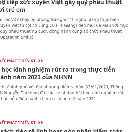
bộ tiếp sức xuyên Việt gây quỹ phẫu thuật
ời trẻ em
 các VĐV chạy bộ phong trào gồm 10 người đang thực hiện
xuyên Việt từ cột cờ Lũng Cú (Hà Giang) đến mũi Cà Mau với mục
 quỹ phẫu thuật nụ cười, đồng hành cùng Tổ chức Phẫu thuật
(Operation Smile).
ẾT PHÁT TRIỂN KT- XH
 học kinh nghiệm rút ra trong thực tiễn
hành năm 2022 của NHNN
nghị Chính phủ với địa phương diễn ra hôm 03/01/2023, Thống
 Nguyễn Thị Hồng đã chia sẻ những bài học kinh nghiệm rút
 thực tiễn điều hành chính sách tiền tệ năm 2022.
ẾT PHÁT TRIỂN KT- XH
sách tiền tệ linh hoạt góp phần kiểm soát