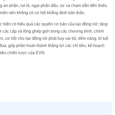
g an phận, rụt rè, ngại phấn đấu, sợ va chạm dẫn đến thiếu
ên môn nên không có cơ hội khẳng định bản thân.
ực hiện có hiệu quả các quyền cơ bản của lao động nữ; tăng
ở các cấp và lồng ghép giới trong các chương trình, chính
 cơ hội cho lao động nữ phát huy vai trò, tiềm năng, trí tuệ
i đua, góp phần hoàn thành thắng lợi các chỉ tiêu, kế hoạch
tiêu chiến lược của EVN.