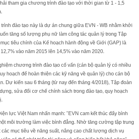
i tham gia chương trình đào tạo với thời gian từ 1 - 1,5
.
 trình đào tạo này là dự án chung giữa EVN - WB nhằm khởi
ốn tăng số lượng phụ nữ làm công tác quản lý trong Tập
mục tiêu chính của Kế hoạch hành động về Giới (GAP) là
 từ 12,7% vào năm 2015 lên 14,5% vào năm 2020.
hiệm chương trình đào tạo cố vấn (cán bộ quản lý có nhiều
uy hoạch để hoàn thiện các kỹ năng về quản lý) cho cán bộ
n. Dự kiến sau 6 tháng (từ nay đến tháng 4/2018), Tập đoàn
 dựng, sửa đổi cơ chế chính sách trong đào tạo, quy hoạch
ị.
iện lực Việt Nam nhấn mạnh: "EVN cam kết thúc đẩy bình
 một môi trường làm việc bình đẳng. Nhờ tăng cường tập trung
 các mục tiêu về năng suất, nâng cao chất lượng dịch vụ