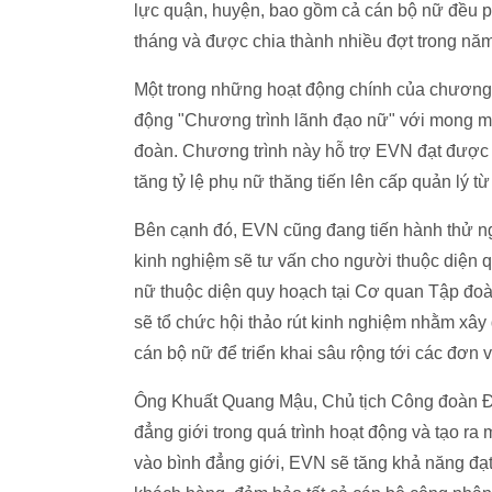
lực quận, huyện, bao gồm cả cán bộ nữ đều phả
tháng và được chia thành nhiều đợt trong năm
Một trong những hoạt động chính của chương
động "Chương trình lãnh đạo nữ" với mong mu
đoàn. Chương trình này hỗ trợ EVN đạt được 
tăng tỷ lệ phụ nữ thăng tiến lên cấp quản lý
Bên cạnh đó, EVN cũng đang tiến hành thử ng
kinh nghiệm sẽ tư vấn cho người thuộc diện q
nữ thuộc diện quy hoạch tại Cơ quan Tập đoà
sẽ tổ chức hội thảo rút kinh nghiệm nhằm xây
cán bộ nữ để triển khai sâu rộng tới các đơn v
Ông Khuất Quang Mậu, Chủ tịch Công đoàn Đ
đẳng giới trong quá trình hoạt động và tạo ra
vào bình đẳng giới, EVN sẽ tăng khả năng đạt