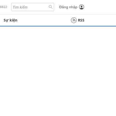
18822
Đăng nhập
Sự kiện
RSS