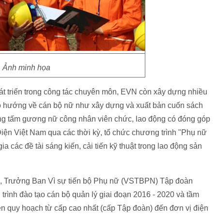
Ảnh minh họa
át triển trong công tác chuyên môn, EVN còn xây dựng nhiều
o hướng về cán bộ nữ như xây dựng và xuất bản cuốn sách
g tấm gương nữ công nhân viên chức, lao động có đóng góp
iện Việt Nam qua các thời kỳ, tổ chức chương trình "Phụ nữ
 các đề tài sáng kiến, cải tiến kỹ thuật trong lao động sản
, Trưởng Ban Vì sự tiến bộ Phụ nữ (VSTBPN) Tập đoàn
rình đào tạo cán bộ quản lý giai đoạn 2016 - 2020 và tầm
ện quy hoạch từ cấp cao nhất (cấp Tập đoàn) đến đơn vị điện