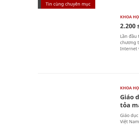
Tin cùng chuyên mục
KHOA HỌ
2.200 
Lần đầu 
chương t
Internet 
KHOA HỌ
Giáo 
tỏa m
Giáo dục
Việt Nam