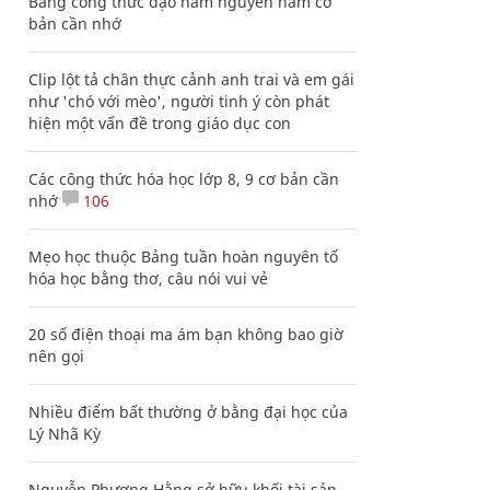
Bảng công thức đạo hàm nguyên hàm cơ
bản cần nhớ
Clip lột tả chân thực cảnh anh trai và em gái
như 'chó với mèo', người tinh ý còn phát
hiện một vấn đề trong giáo dục con
Các công thức hóa học lớp 8, 9 cơ bản cần
nhớ
106
Mẹo học thuộc Bảng tuần hoàn nguyên tố
hóa học bằng thơ, câu nói vui vẻ
20 số điện thoại ma ám bạn không bao giờ
nên gọi
Nhiều điểm bất thường ở bằng đại học của
Lý Nhã Kỳ
Nguyễn Phương Hằng sở hữu khối tài sản