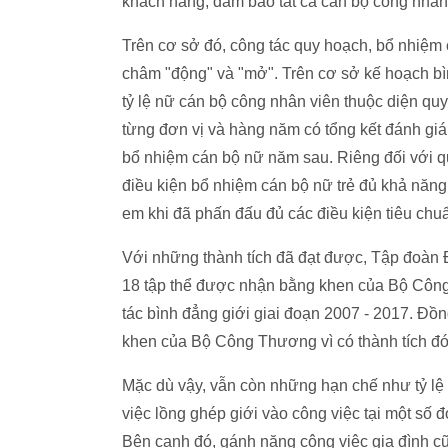
khách hàng, đảm bảo tất cả cán bộ công nhân v
Trên cơ sở đó, công tác quy hoạch, bổ nhiệ
châm "động" và "mở". Trên cơ sở kế hoạch bìn
tỷ lệ nữ cán bộ công nhân viên thuộc diện q
từng đơn vị và hàng năm có tổng kết đánh giá 
bổ nhiệm cán bộ nữ năm sau. Riêng đối với q
điều kiện bổ nhiệm cán bộ nữ trẻ đủ khả năng p
em khi đã phấn đấu đủ các điều kiện tiêu chuẩ
Với những thành tích đã đạt được, Tập đoàn Đ
18 tập thể được nhận bằng khen của Bộ Công 
tác bình đẳng giới giai đoạn 2007 - 2017. Đồ
khen của Bộ Công Thương vì có thành tích đó
Mặc dù vậy, vẫn còn những hạn chế như tỷ lệ 
việc lồng ghép giới vào công việc tại một số 
Bên cạnh đó, gánh nặng công việc gia đình c