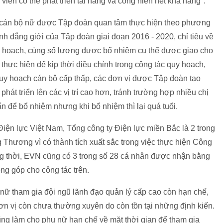
iên có thể phát triển tài năng và cống hiến hết khả năng".
m cán bộ nữ được Tập đoàn quan tâm thực hiện theo phương
h đẳng giới của Tập đoàn giai đoạn 2016 - 2020, chỉ tiêu về
uy hoạch, cùng số lượng được bổ nhiệm cụ thể được giao cho
thực hiện để kịp thời điều chỉnh trong công tác quy hoạch,
uy hoạch cán bộ cấp thấp, các đơn vị được Tập đoàn tạo
hát triển lên các vị trí cao hơn, tránh trường hợp nhiều chị
n để bổ nhiệm nhưng khi bổ nhiệm thì lại quá tuổi.
iện lực Việt Nam, Tổng công ty Điện lực miền Bắc là 2 trong
Thương vì có thành tích xuất sắc trong việc thực hiện Công
ng thời, EVN cũng có 3 trong số 28 cá nhân được nhận bằng
ng góp cho công tác trên.
nữ tham gia đội ngũ lãnh đạo quản lý cấp cao còn hạn chế,
đơn vị còn chưa thường xuyên do còn tồn tại những định kiến.
ũng làm cho phụ nữ hạn chế về mặt thời gian để tham gia