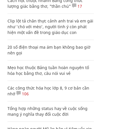
Cách học thuộc nhanh Bảng công thức
lượng giác bằng thơ, "thần chú"
17
Clip lột tả chân thực cảnh anh trai và em gái
như 'chó với mèo', người tinh ý còn phát
hiện một vấn đề trong giáo dục con
20 số điện thoại ma ám bạn không bao giờ
nên gọi
Mẹo học thuộc Bảng tuần hoàn nguyên tố
hóa học bằng thơ, câu nói vui vẻ
Các công thức hóa học lớp 8, 9 cơ bản cần
nhớ
106
Tổng hợp những status hay về cuộc sống
mang ý nghĩa thay đổi cuộc đời
Hàng ngàn người Mỹ ân hận vì tiêm vắc xin