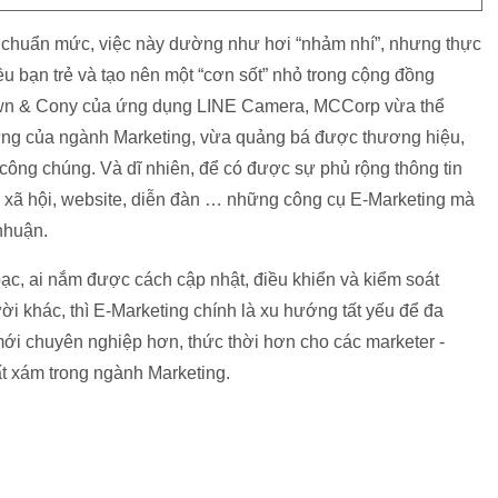
 chuẩn mức, việc này dường như hơi “nhảm nhí”, nhưng thực
u bạn trẻ và tạo nên một “cơn sốt” nhỏ trong cộng đồng
wn & Cony của ứng dụng LINE Camera, MCCorp vừa thể
rưng của ngành Marketing, vừa quảng bá được thương hiệu,
công chúng. Và dĩ nhiên, để có được sự phủ rộng thông tin
g xã hội, website, diễn đàn … những công cụ E-Marketing mà
 nhuận.
bạc, ai nắm được cách cập nhật, điều khiển và kiểm soát
i khác, thì E-Marketing chính là xu hướng tất yếu để đa
i chuyên nghiệp hơn, thức thời hơn cho các marketer -
t xám trong ngành Marketing.