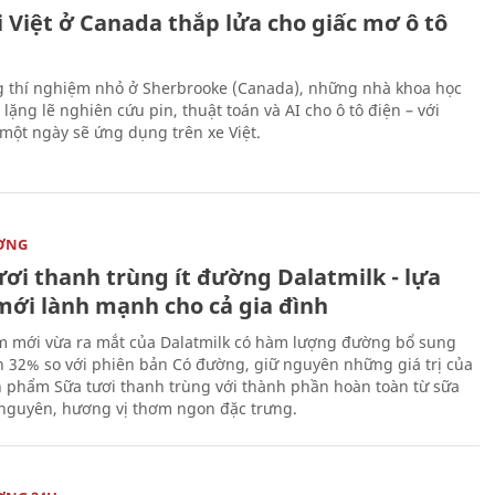
 Việt ở Canada thắp lửa cho giấc mơ ô tô
 thí nghiệm nhỏ ở Sherbrooke (Canada), những nhà khoa học
lặng lẽ nghiên cứu pin, thuật toán và AI cho ô tô điện – với
 một ngày sẽ ứng dụng trên xe Việt.
ỜNG
ươi thanh trùng ít đường Dalatmilk - lựa
mới lành mạnh cho cả gia đình
 mới vừa ra mắt của Dalatmilk có hàm lượng đường bổ sung
 32% so với phiên bản Có đường, giữ nguyên những giá trị của
 phẩm Sữa tươi thanh trùng với thành phần hoàn toàn từ sữa
 nguyên, hương vị thơm ngon đặc trưng.