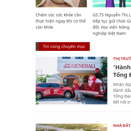
Chăm sóc sức khỏe cần
GS.TS Nguyễn Thị 
thực hiện ngay khi cơ thể
tiếp tục giữ chức 
còn khỏe
đốc Học viện Nông
nghiệp Việt Nam
Tin cùng chuyên mục
THỊ TRƯ
‘Hành 
Tổng Đ
Nhân dịp
đánh dấu
Tổng Đại
kết nối t
NHÀ ĐẤT