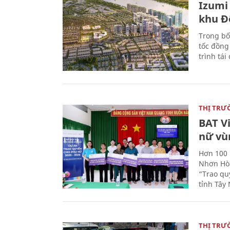
Izumi 
khu Đ
Trong bố
tốc đồng
trình tái
THỊ TRƯ
BAT V
nữ vù
Hơn 100 
Nhơn Hòa
“Trao qu
tỉnh Tây 
THỊ TRƯ