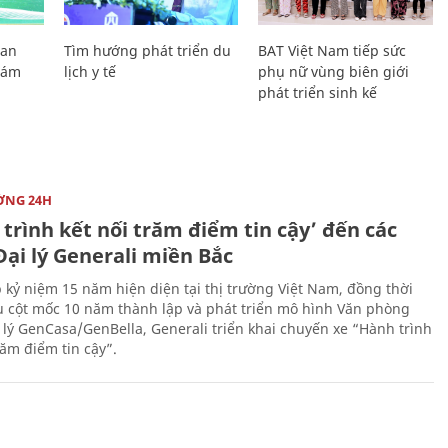
Lan
Tìm hướng phát triển du
BAT Việt Nam tiếp sức
Giám
lịch y tế
phụ nữ vùng biên giới
phát triển sinh kế
ỜNG 24H
trình kết nối trăm điểm tin cậy’ đến các
ại lý Generali miền Bắc
 kỷ niệm 15 năm hiện diện tại thị trường Việt Nam, đồng thời
 cột mốc 10 năm thành lập và phát triển mô hình Văn phòng
 lý GenCasa/GenBella, Generali triển khai chuyến xe “Hành trình
răm điểm tin cậy”.