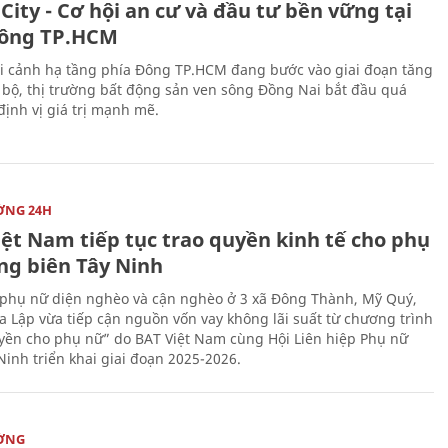
City - Cơ hội an cư và đầu tư bền vững tại
ông TP.HCM
i cảnh hạ tầng phía Đông TP.HCM đang bước vào giai đoạn tăng
 bộ, thị trường bất động sản ven sông Đồng Nai bắt đầu quá
 định vị giá trị mạnh mẽ.
ỜNG 24H
iệt Nam tiếp tục trao quyền kinh tế cho phụ
ng biên Tây Ninh
phụ nữ diện nghèo và cận nghèo ở 3 xã Đông Thành, Mỹ Quý,
 Lập vừa tiếp cận nguồn vốn vay không lãi suất từ chương trình
yền cho phụ nữ” do BAT Việt Nam cùng Hội Liên hiệp Phụ nữ
Ninh triển khai giai đoạn 2025-2026.
ỜNG