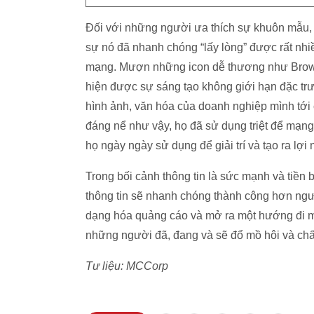
Đối với những người ưa thích sự khuôn mẫu,
sự nó đã nhanh chóng “lấy lòng” được rất nhiề
mạng. Mượn những icon dễ thương như Bro
hiện được sự sáng tạo không giới hạn đặc t
hình ảnh, văn hóa của doanh nghiệp mình tới 
đáng nể như vậy, họ đã sử dụng triệt để mạn
họ ngày ngày sử dụng để giải trí và tạo ra lợi
Trong bối cảnh thông tin là sức mạnh và tiền 
thông tin sẽ nhanh chóng thành công hơn ngườ
dạng hóa quảng cáo và mở ra một hướng đi mớ
những người đã, đang và sẽ đổ mồ hôi và chấ
Tư liệu: MCCorp