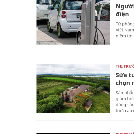
Người
điện
Từ phòng
Việt Nam 
niềm tin
THỊ TRƯ
Sữa t
chọn 
Sản phẩm
giảm hơn
dòng sản
tươi cao