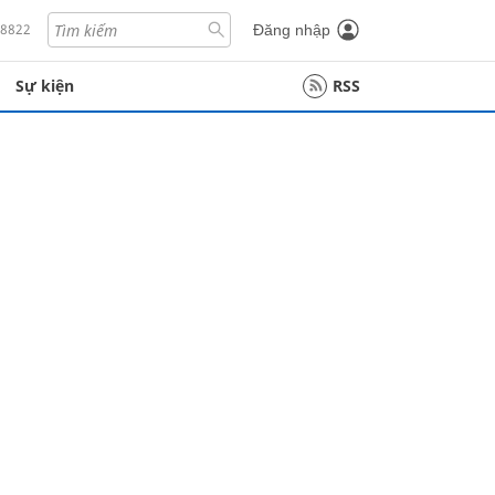
18822
Đăng nhập
Sự kiện
RSS