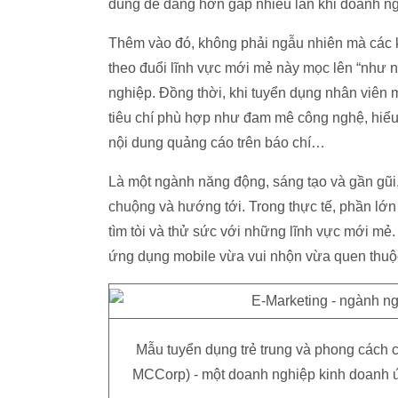
dùng dễ dàng hơn gấp nhiều lần khi doanh ng
Thêm vào đó, không phải ngẫu nhiên mà các 
theo đuổi lĩnh vực mới mẻ này mọc lên “như 
nghiệp. Đồng thời, khi tuyển dụng nhân viên 
tiêu chí phù hợp như đam mê công nghệ, hiểu 
nội dung quảng cáo trên báo chí…
Là một ngành năng động, sáng tạo và gần gũi,
chuộng và hướng tới. Trong thực tế, phần lớn 
tìm tòi và thử sức với những lĩnh vực mới mẻ
ứng dụng mobile vừa vui nhộn vừa quen thu
Mẫu tuyển dụng trẻ trung và phong cách củ
MCCorp) - một doanh nghiệp kinh doanh ứn