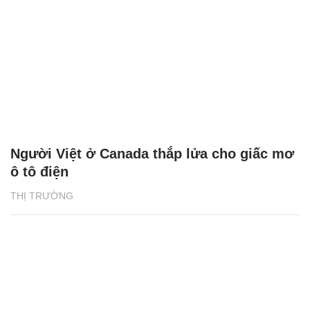
Người Việt ở Canada thắp lửa cho giấc mơ
ô tô điện
THỊ TRƯỜNG