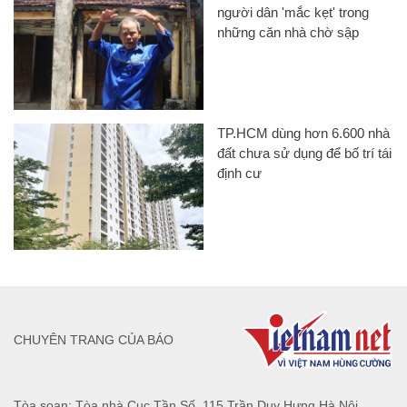
người dân 'mắc kẹt' trong
những căn nhà chờ sập
TP.HCM dùng hơn 6.600 nhà
đất chưa sử dụng để bố trí tái
định cư
CHUYÊN TRANG CỦA BÁO
Tòa soạn: Tòa nhà Cục Tần Số, 115 Trần Duy Hưng Hà Nội