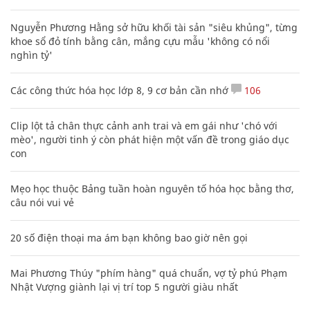
Nguyễn Phương Hằng sở hữu khối tài sản "siêu khủng", từng
khoe sổ đỏ tính bằng cân, mắng cựu mẫu 'không có nổi
nghìn tỷ'
Các công thức hóa học lớp 8, 9 cơ bản cần nhớ
106
Clip lột tả chân thực cảnh anh trai và em gái như 'chó với
mèo', người tinh ý còn phát hiện một vấn đề trong giáo dục
con
Mẹo học thuộc Bảng tuần hoàn nguyên tố hóa học bằng thơ,
câu nói vui vẻ
20 số điện thoại ma ám bạn không bao giờ nên gọi
Mai Phương Thúy "phím hàng" quá chuẩn, vợ tỷ phú Phạm
Nhật Vượng giành lại vị trí top 5 người giàu nhất