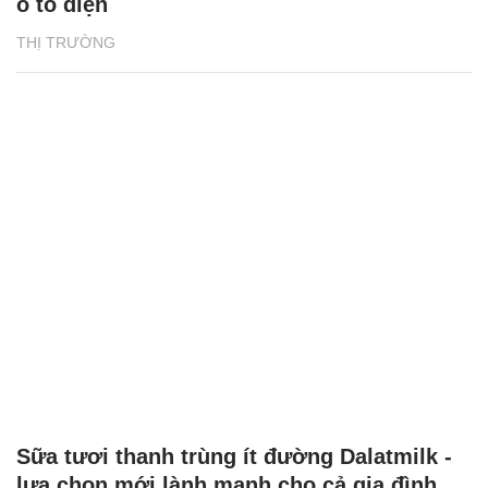
ô tô điện
THỊ TRƯỜNG
Sữa tươi thanh trùng ít đường Dalatmilk -
lựa chọn mới lành mạnh cho cả gia đình