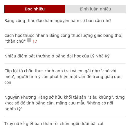
Đọc nhiều
Bình luận nhiều
Bảng công thức đạo hàm nguyên hàm cơ bản cần nhớ
Cách học thuộc nhanh Bảng công thức lượng giác bằng thơ,
"thần chú"
17
Nhiều điểm bất thường ở bằng đại học của Lý Nhã Kỳ
Clip lột tả chân thực cảnh anh trai và em gái như 'chó với
mèo', người tinh ý còn phát hiện một vấn đề trong giáo dục
con
Nguyễn Phương Hằng sở hữu khối tài sản "siêu khủng", từng
khoe sổ đỏ tính bằng cân, mắng cựu mẫu 'không có nổi
nghìn tỷ'
Truy nã kẻ giết bạn thân rồi chôn ngồi dưới bãi cát