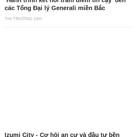
‘Hành trình kết nối trăm điểm tin cậy’ đến
các Tổng Đại lý Generali miền Bắc
THỊ TRƯỜNG 24H
Izumi City - Cơ hội an cư và đầu tư bền