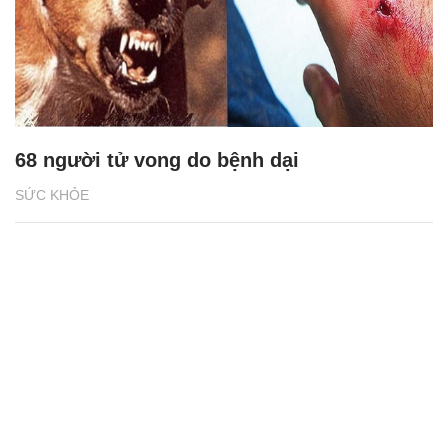
68 người tử vong do bệnh dại
SỨC KHỎE