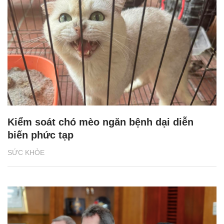
Kiểm soát chó mèo ngăn bệnh dại diễn
biến phức tạp
SỨC KHỎE