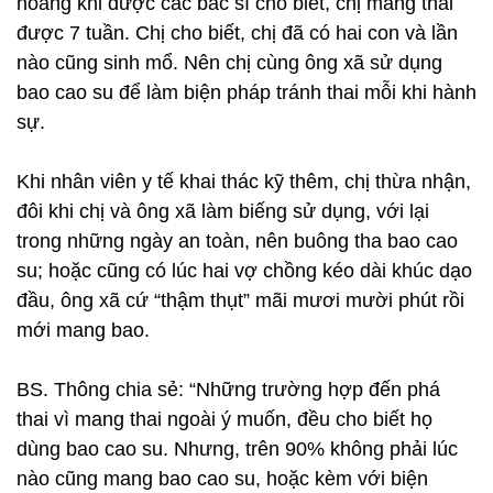
hoàng khi được các bác sĩ cho biết, chị mang thai
được 7 tuần. Chị cho biết, chị đã có hai con và lần
nào cũng sinh mổ. Nên chị cùng ông xã sử dụng
bao cao su để làm biện pháp tránh thai mỗi khi hành
sự.
Khi nhân viên y tế khai thác kỹ thêm, chị thừa nhận,
đôi khi chị và ông xã làm biếng sử dụng, với lại
trong những ngày an toàn, nên buông tha bao cao
su; hoặc cũng có lúc hai vợ chồng kéo dài khúc dạo
đầu, ông xã cứ “thậm thụt” mãi mươi mười phút rồi
mới mang bao.
BS. Thông chia sẻ: “Những trường hợp đến phá
thai vì mang thai ngoài ý muốn, đều cho biết họ
dùng bao cao su. Nhưng, trên 90% không phải lúc
nào cũng mang bao cao su, hoặc kèm với biện