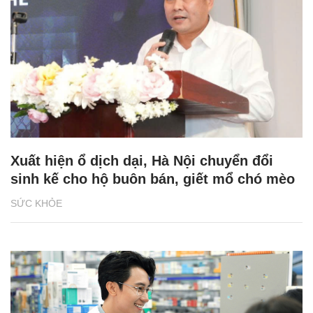
Xuất hiện ổ dịch dại, Hà Nội chuyển đổi
sinh kế cho hộ buôn bán, giết mổ chó mèo
SỨC KHỎE