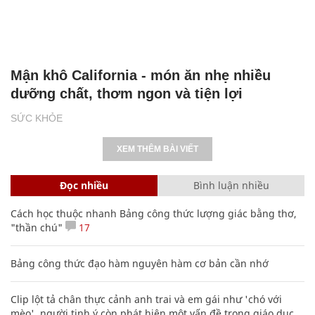
Mận khô California - món ăn nhẹ nhiều
dưỡng chất, thơm ngon và tiện lợi
SỨC KHỎE
XEM THÊM BÀI VIẾT
Đọc nhiều
Bình luận nhiều
Cách học thuộc nhanh Bảng công thức lượng giác bằng thơ,
"thần chú"
17
Bảng công thức đạo hàm nguyên hàm cơ bản cần nhớ
Clip lột tả chân thực cảnh anh trai và em gái như 'chó với
mèo', người tinh ý còn phát hiện một vấn đề trong giáo dục