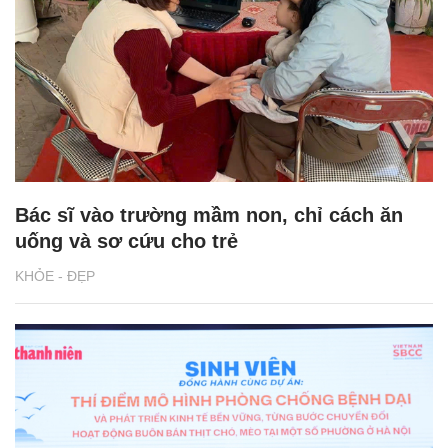
Bác sĩ vào trường mầm non, chỉ cách ăn
uống và sơ cứu cho trẻ
KHỎE - ĐẸP