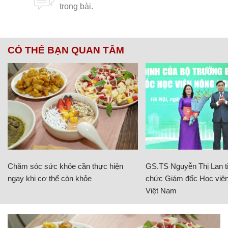
CÓ THỂ BẠN QUAN TÂM
Chăm sóc sức khỏe cần thực hiện
GS.TS Nguyễn Thị Lan ti
ngay khi cơ thể còn khỏe
chức Giám đốc Học viện
Việt Nam