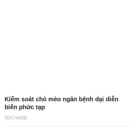
Kiểm soát chó mèo ngăn bệnh dại diễn
biến phức tạp
SỨC KHỎE