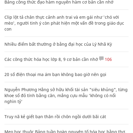
Bảng công thức đạo hàm nguyên hàm cơ bản cần nhớ
Clip lột tả chân thực cảnh anh trai và em gái như 'chó với
mèo', người tinh ý còn phát hiện một vấn đề trong giáo dục
con
Nhiều điểm bất thường ở bằng đại học của Lý Nhã Kỳ
Các công thức hóa học lớp 8, 9 cơ bản cần nhớ
106
20 số điện thoại ma ám bạn không bao giờ nên gọi
Nguyễn Phương Hằng sở hữu khối tài sản "siêu khủng", từng
khoe sổ đỏ tính bằng cân, mắng cựu mẫu 'không có nổi
nghìn tỷ'
Truy nã kẻ giết bạn thân rồi chôn ngồi dưới bãi cát
Mẹo học thuộc Bảng tuần hoàn nguyên tố hóa học bằng thơ,