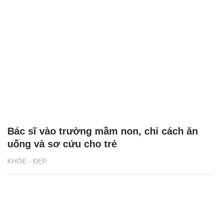
Bác sĩ vào trường mầm non, chỉ cách ăn
uống và sơ cứu cho trẻ
KHỎE - ĐẸP