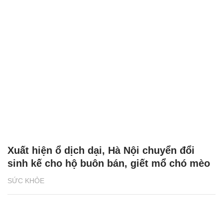
Xuất hiện ổ dịch dại, Hà Nội chuyển đổi
sinh kế cho hộ buôn bán, giết mổ chó mèo
SỨC KHỎE