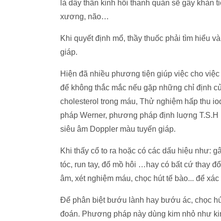
là dây thần kinh hồi thanh quản sẽ gây khàn t
xương, não…
Khi quyết định mổ, thầy thuốc phải tìm hiểu 
giáp.
Hiện đã nhiều phương tiện giúp việc cho việc
để không thắc mắc nếu gặp những chỉ định củ
cholesterol trong máu, Thử nghiệm hấp thu iod
pháp Werner, phương pháp định luợng T.S.H (
siêu âm Doppler màu tuyến giáp.
Khi thấy cổ to ra hoặc có các dấu hiệu như: gâ
tóc, run tay, đổ mồ hôi …hay có bất cứ thay đ
âm, xét nghiệm máu, chọc hút tế bào... để xác
Để phân biệt bướu lành hay bướu ác, chọc hú
đoán. Phương pháp này dùng kim nhỏ như kim 