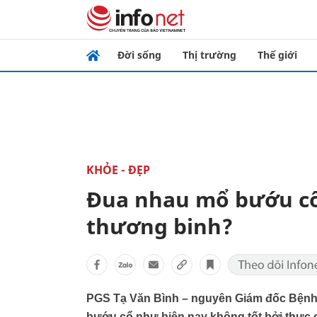
Đời sống
Thị trường
Thế giới
KHỎE - ĐẸP
Đua nhau mổ bướu cổ
thương binh?
PGS Tạ Văn Bình – nguyên Giám đốc Bệnh v
bướu cổ như hiện nay không tốt bởi thực 