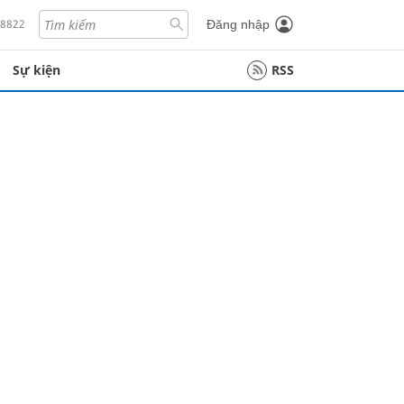
18822
Đăng nhập
Sự kiện
RSS