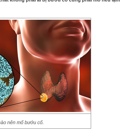
nào nên mổ bướu cổ.