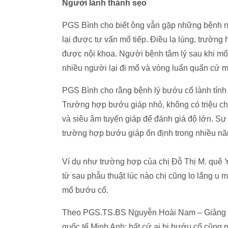
Người lành thành sẹo
PGS Bình cho biết ông vẫn gặp những bệnh nh
lại được tư vấn mổ tiếp. Điều lạ lùng, trường
được nội khoa. Người bệnh tâm lý sau khi mổ 
nhiều người lại đi mổ và vòng luẩn quẩn cứ m
PGS Bình cho rằng bệnh lý bướu cổ lành tính
Trường hợp bướu giáp nhỏ, không có triệu ch
và siêu âm tuyến giáp để đánh giá độ lớn. Sự 
trường hợp bướu giáp ổn định trong nhiều nă
Ví dụ như trường hợp của chị Đỗ Thị M. quê Y
từ sau phẫu thuật lúc nào chị cũng lo lắng u m
mổ bướu cổ.
Theo PGS.TS.BS Nguyễn Hoài Nam – Giảng v
quốc tế Minh Anh: bất cứ ai bị bướu cổ cũng p