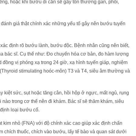
iếng, hoặc khi bướu di căn sẽ gây tổn thương gan, phổi,
và đánh giá thật chính xác những yếu tố gây nên bướu tuyến
 xác định rõ bướu lành, bướu độc. Bệnh nhân cũng nên biết,
a bác sĩ. Cụ thể như: Đo chuyển hóa cơ bản, đo hàm lượng
 đồng vị phóng xạ trong 24 giờ, xạ hình tuyến giáp, nghiệm
Thyroid stimulating hoóc-môn) T3 và T4, siêu âm thường và
y kiệt sức, sụt hoặc tăng cân, hồi hộp ở ngực, mất ngủ, rụng
ổi nào trong cơ thể nên đi khám. Bác sĩ sẽ thăm khám, siêu
 định loại bướu cổ.
t kim nhỏ (FNA) với độ chính xác cao giúp xác định chẩn
chích thuốc, chích vào bướu, lấy tế bào và quan sát dưới