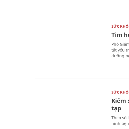
SỨC KHỎ
Tìm hư
Phó Giám
tất yếu 
dưỡng ng
SỨC KHỎ
Kiểm 
tạp
Theo số l
hình bện