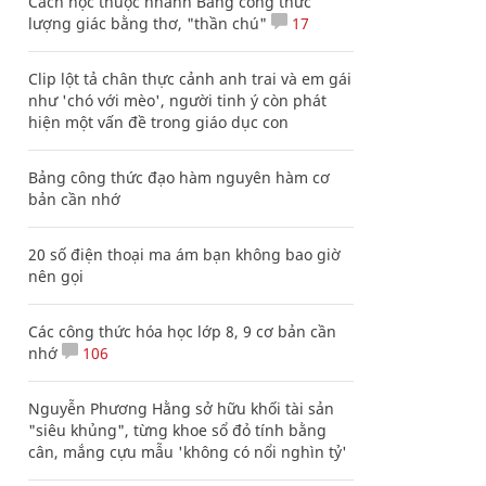
Cách học thuộc nhanh Bảng công thức
lượng giác bằng thơ, "thần chú"
17
Clip lột tả chân thực cảnh anh trai và em gái
như 'chó với mèo', người tinh ý còn phát
hiện một vấn đề trong giáo dục con
Bảng công thức đạo hàm nguyên hàm cơ
bản cần nhớ
20 số điện thoại ma ám bạn không bao giờ
nên gọi
Các công thức hóa học lớp 8, 9 cơ bản cần
nhớ
106
Nguyễn Phương Hằng sở hữu khối tài sản
"siêu khủng", từng khoe sổ đỏ tính bằng
cân, mắng cựu mẫu 'không có nổi nghìn tỷ'