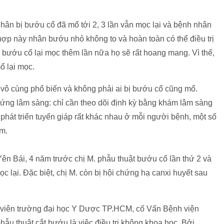
ân bị bướu cổ đã mổ tới 2, 3 lần vẫn mọc lại và bệnh nhân
 hợp này nhân bướu nhỏ không to và hoàn toàn có thể điều trị
bướu cổ lại mọc thêm lần nữa họ sẽ rất hoang mang. Vì thế,
ổ lại mọc.
 vô cùng phổ biến và không phải ai bị bướu cổ cũng mổ.
ứng lâm sàng: chỉ cần theo dõi định kỳ bằng khám lâm sàng
phát triển tuyến giáp rất khác nhau ở mỗi người bệnh, một số
m.
ên Bái, 4 năm trước chị M. phẫu thuật bướu cổ lần thứ 2 và
ọc lại. Đặc biệt, chị M. còn bị hội chứng hạ canxi huyết sau
iên trường đại học Y Dược TP.HCM, cố Vấn Bệnh viện
hẫu thuật cắt bướu là việc điều trị không khoa học. Bởi