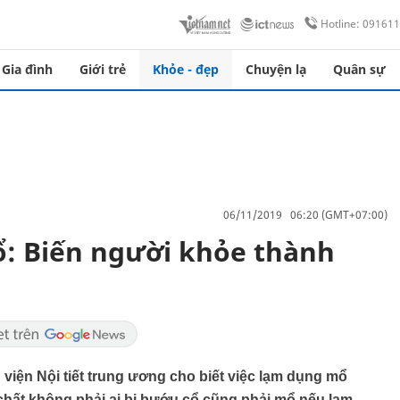
Hotline: 09161
Gia đình
Giới trẻ
Khỏe - đẹp
Chuyện lạ
Quân sự
06/11/2019 06:20 (GMT+07:00)
: Biến người khỏe thành
iện Nội tiết trung ương cho biết việc lạm dụng mổ
chất không phải ai bị bướu cổ cũng phải mổ nếu lạm