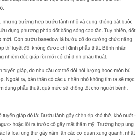
ổ.
, những trường hợp bướu lành nhỏ và cũng không bắt buộc
 sửu dụng phương pháp đốt bằng sóng cao tần. Tuy nhiên, đốt
háp mới. Còn bướu basedow là bướu cổ do cường chức năng
p thì tuyệt đối không được chỉ định phẫu thật. Bệnh nhân
ng nhiễm độc giáp rồi mới có chỉ định phẫu thuật.
n tuyến giáp, do nhu cầu cơ thể đòi hỏi lượng hooc-môn bù
tiếp. Ngoài ra, bản thân có các u nhân nhỏ không tìm ra sẽ mọc
 lạm dụng phẫu thuật quá mức sẽ không tốt cho người bệnh.
uyến giáp đó là: Bướu lành gây chèn ép khó thở, khó nuốt -
gực- hoặc lồi ra trước cổ gây mất thẩm mỹ. Trường hợp ung
ác là loại ung thư gây xâm lấn các cơ quan xung quanh, nhất