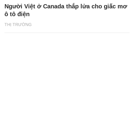
Người Việt ở Canada thắp lửa cho giấc mơ
ô tô điện
THỊ TRƯỜNG