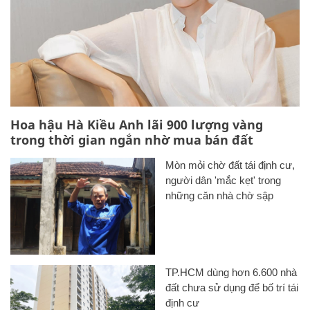
Hoa hậu Hà Kiều Anh lãi 900 lượng vàng
trong thời gian ngắn nhờ mua bán đất
Mòn mỏi chờ đất tái định cư,
người dân 'mắc kẹt' trong
những căn nhà chờ sập
TP.HCM dùng hơn 6.600 nhà
đất chưa sử dụng để bố trí tái
định cư