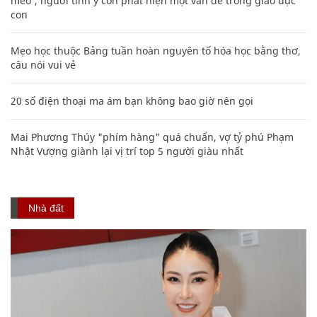
mèo', người tinh ý còn phát hiện một vấn đề trong giáo dục
con
Mẹo học thuộc Bảng tuần hoàn nguyên tố hóa học bằng thơ,
câu nói vui vẻ
20 số điện thoại ma ám bạn không bao giờ nên gọi
Mai Phương Thúy "phím hàng" quá chuẩn, vợ tỷ phú Phạm
Nhật Vượng giành lại vị trí top 5 người giàu nhất
Nhà đất