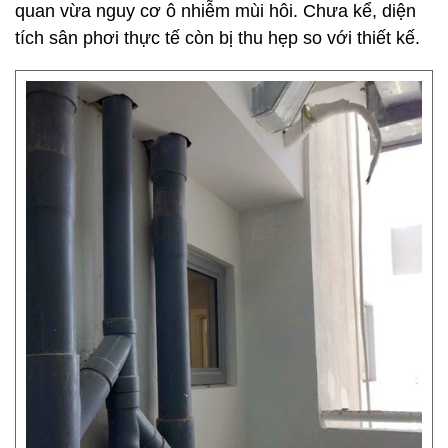
quan vừa nguy cơ ô nhiễm mùi hôi. Chưa kể, diện
tích sân phơi thực tế còn bị thu hẹp so với thiết kế.