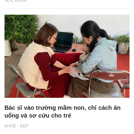
SỨC KHỎE
Bác sĩ vào trường mầm non, chỉ cách ăn
uống và sơ cứu cho trẻ
KHỎE - ĐẸP