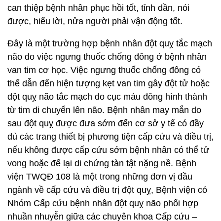
can thiệp bệnh nhân phục hồi tốt, tỉnh dần, nói
được, hiểu lời, nửa người phải vận động tốt.
Đây là một trường hợp bệnh nhân đột quỵ tắc mạch
não do việc ngưng thuốc chống đông ở bệnh nhân
van tim cơ học. Việc ngưng thuốc chống đông có
thể dẫn đến hiện tượng kẹt van tim gây đột tử hoặc
đột quỵ não tắc mạch do cục máu đông hình thành
từ tim di chuyển lên não. Bệnh nhân may mắn do
sau đột quỵ được đưa sớm đến cơ sở y tế có đầy
đủ các trang thiết bị phương tiện cấp cứu và điều trị,
nếu không được cấp cứu sớm bệnh nhân có thể tử
vong hoặc để lại di chứng tàn tật nặng nề. Bệnh
viện TWQĐ 108 là một trong những đơn vị đầu
ngành về cấp cứu và điều trị đột quỵ, Bệnh viện có
Nhóm Cấp cứu bệnh nhân đột quỵ não phối hợp
nhuần nhuyễn giữa các chuyên khoa Cấp cứu –