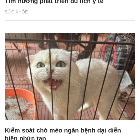
Tìm hướng phát triển du lịch y tế
SỨC KHỎE
Kiểm soát chó mèo ngăn bệnh dại diễn
biến phức tạp