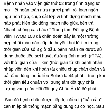
Bệnh nhân vào viện giờ thứ 02 trong tình trạng lơ
mơ, liệt hoàn toàn nửa người phải, rối loạn ngôn
ngữ hỗn hợp, chụp cắt lớp vi tính dựng mạch máu
não phát hiện tắc động mạch não giữa bên trái.
Nhanh chóng các bác sĩ Trung tâm Đột quỵ Bệnh
viện TWQĐ 108 đã chẩn đoán đây là một trường
hợp nhồi máu não cấp do huyết khối từ tim trong
thời gian cửa sổ 3 giờ đầu, bệnh nhân đã được sử
dụng thuốc tiêu sợi huyết đường tĩnh mạch (rTPA),
với thời gian cửa – kim (thời gian từ khi bệnh nhân
nhập viện đến khi hoàn tất chiếu chụp chẩn đoán và
bắt đầu dùng thuốc liều Bolus) là 44 phút – trong khi
thời gian tiêu chuẩn với trung tâm đột quỵ chất
lượng vàng của Hội đột quỵ Châu Âu là 60 phút.
Sau đó bệnh nhân được tiếp tục điều trị “bắc cầu”,
can thiệp tái thông mạch bằng dụng cụ cơ học. Sau