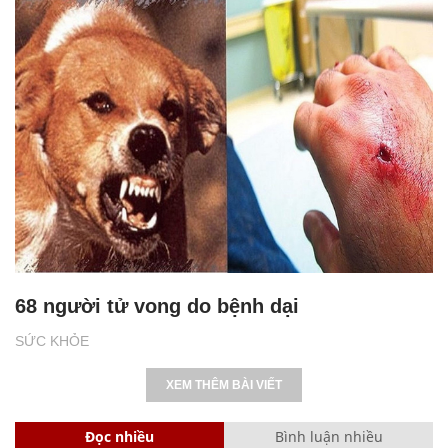
68 người tử vong do bệnh dại
SỨC KHỎE
XEM THÊM BÀI VIẾT
Đọc nhiều
Bình luận nhiều