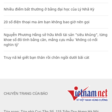
Nhiều điểm bất thường ở bằng đại học của Lý Nhã Kỳ
20 số điện thoại ma ám bạn không bao giờ nên gọi
Nguyễn Phương Hằng sở hữu khối tài sản "siêu khủng", từng
khoe sổ đỏ tính bằng cân, mắng cựu mẫu 'không có nổi
nghìn tỷ'
Truy nã kẻ giết bạn thân rồi chôn ngồi dưới bãi cát
CHUYÊN TRANG CỦA BÁO
Tòa soạn: Tòa nhà Cục Tần Số, 115 Trần Duy Hưng Hà Nội