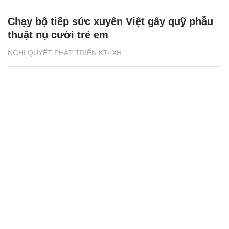
Chạy bộ tiếp sức xuyên Việt gây quỹ phẫu
thuật nụ cười trẻ em
NGHỊ QUYẾT PHÁT TRIỂN KT- XH