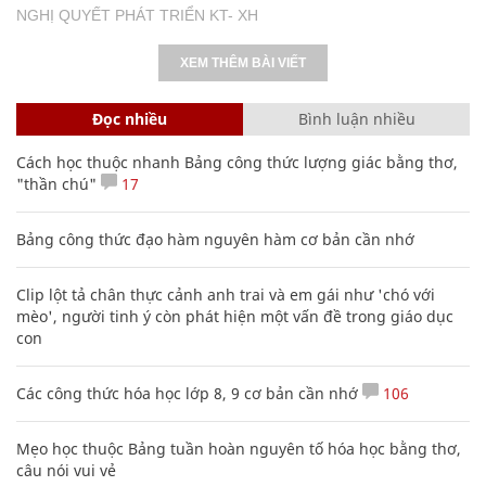
NGHỊ QUYẾT PHÁT TRIỂN KT- XH
XEM THÊM BÀI VIẾT
Đọc nhiều
Bình luận nhiều
Cách học thuộc nhanh Bảng công thức lượng giác bằng thơ,
"thần chú"
17
Bảng công thức đạo hàm nguyên hàm cơ bản cần nhớ
Clip lột tả chân thực cảnh anh trai và em gái như 'chó với
mèo', người tinh ý còn phát hiện một vấn đề trong giáo dục
con
Các công thức hóa học lớp 8, 9 cơ bản cần nhớ
106
Mẹo học thuộc Bảng tuần hoàn nguyên tố hóa học bằng thơ,
câu nói vui vẻ