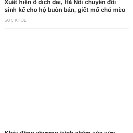
Xuất hiện ổ dịch dại, Hà Nội chuyển đổi
sinh kế cho hộ buôn bán, giết mổ chó mèo
SỨC KHỎE
Khởi động chương trình chăm sóc sức