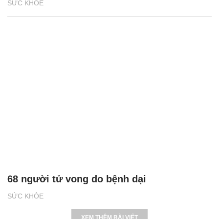
SỨC KHỎE
68 người tử vong do bệnh dại
SỨC KHỎE
XEM THÊM BÀI VIẾT