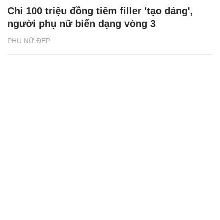
Chi 100 triệu đồng tiêm filler 'tạo dáng',
người phụ nữ biến dạng vòng 3
PHỤ NỮ ĐẸP