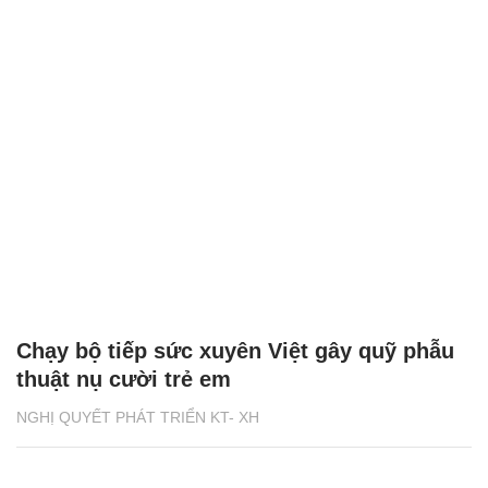
Chạy bộ tiếp sức xuyên Việt gây quỹ phẫu
thuật nụ cười trẻ em
NGHỊ QUYẾT PHÁT TRIỂN KT- XH