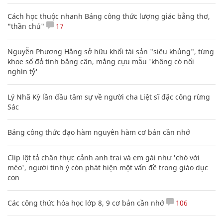
Cách học thuộc nhanh Bảng công thức lượng giác bằng thơ,
"thần chú"
17
Nguyễn Phương Hằng sở hữu khối tài sản "siêu khủng", từng
khoe sổ đỏ tính bằng cân, mắng cựu mẫu 'không có nổi
nghìn tỷ'
Lý Nhã Kỳ lần đầu tâm sự về người cha Liệt sĩ đặc công rừng
Sác
Bảng công thức đạo hàm nguyên hàm cơ bản cần nhớ
Clip lột tả chân thực cảnh anh trai và em gái như 'chó với
mèo', người tinh ý còn phát hiện một vấn đề trong giáo dục
con
Các công thức hóa học lớp 8, 9 cơ bản cần nhớ
106