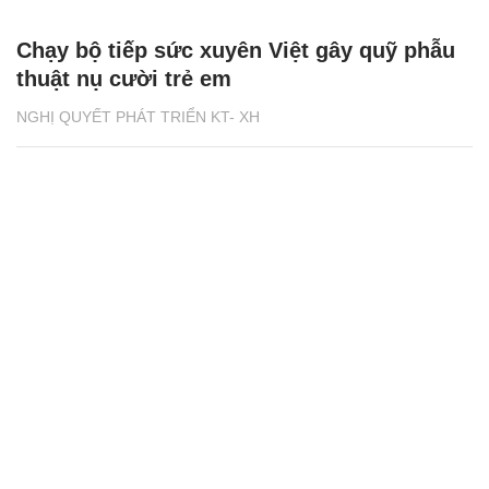
Chạy bộ tiếp sức xuyên Việt gây quỹ phẫu
thuật nụ cười trẻ em
NGHỊ QUYẾT PHÁT TRIỂN KT- XH