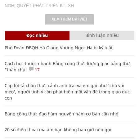
NGHỊ QUYẾT PHÁT TRIỂN KT- XH
XEM THÊM BÀI VIẾT
Đọc nhiều
Bình luận nhiều
Phó Đoàn ĐBQH Hà Giang Vương Ngọc Hà bị kỷ luật
Cách học thuộc nhanh Bảng công thức lượng giác bằng thơ,
"thần chú"
17
Clip lột tả chân thực cảnh anh trai và em gái như 'chó với
mèo', người tinh ý còn phát hiện một vấn đề trong giáo dục
con
Bảng công thức đạo hàm nguyên hàm cơ bản cần nhớ
20 số điện thoại ma ám bạn không bao giờ nên gọi