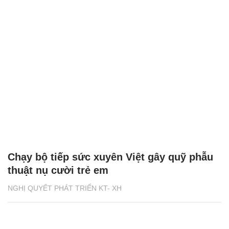
Chạy bộ tiếp sức xuyên Việt gây quỹ phẫu
thuật nụ cười trẻ em
NGHỊ QUYẾT PHÁT TRIỂN KT- XH