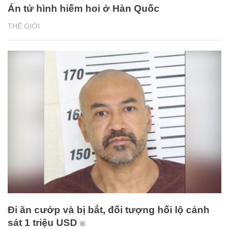
Án tử hình hiếm hoi ở Hàn Quốc
THẾ GIỚI
Đi ăn cướp và bị bắt, đối tượng hối lộ cảnh
sát 1 triệu USD