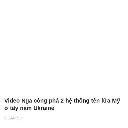
Video Nga công phá 2 hệ thống tên lửa Mỹ
ở tây nam Ukraine
QUÂN SỰ