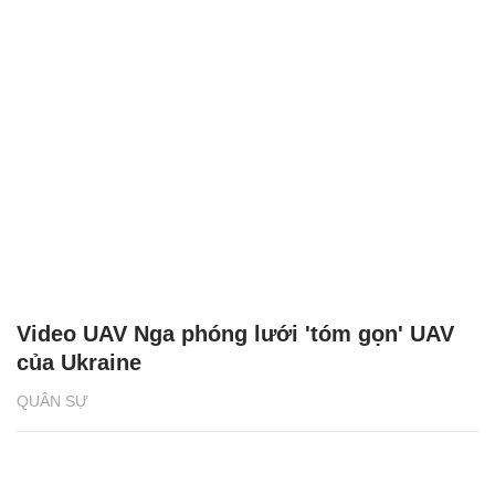
Video UAV Nga phóng lưới 'tóm gọn' UAV
của Ukraine
QUÂN SỰ