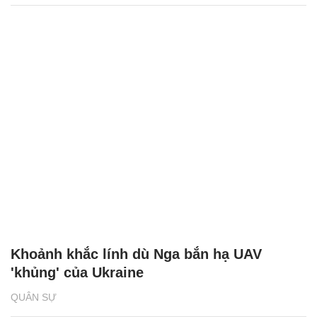
Khoảnh khắc lính dù Nga bắn hạ UAV
'khủng' của Ukraine
QUÂN SỰ