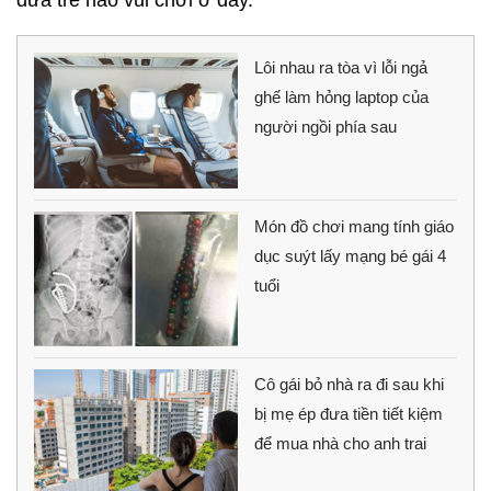
đứa trẻ nào vui chơi ở đây.
Lôi nhau ra tòa vì lỗi ngả
ghế làm hỏng laptop của
người ngồi phía sau
Món đồ chơi mang tính giáo
dục suýt lấy mạng bé gái 4
tuổi
Cô gái bỏ nhà ra đi sau khi
bị mẹ ép đưa tiền tiết kiệm
để mua nhà cho anh trai