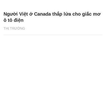
Người Việt ở Canada thắp lửa cho giấc mơ
ô tô điện
THỊ TRƯỜNG