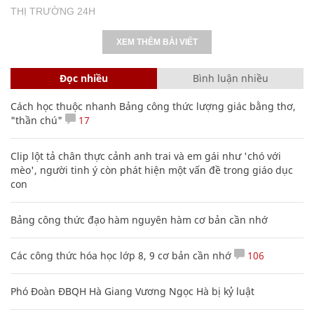
THỊ TRƯỜNG 24H
XEM THÊM BÀI VIẾT
Đọc nhiều
Bình luận nhiều
Cách học thuộc nhanh Bảng công thức lượng giác bằng thơ,
"thần chú"
17
Clip lột tả chân thực cảnh anh trai và em gái như 'chó với
mèo', người tinh ý còn phát hiện một vấn đề trong giáo dục
con
Bảng công thức đạo hàm nguyên hàm cơ bản cần nhớ
Các công thức hóa học lớp 8, 9 cơ bản cần nhớ
106
Phó Đoàn ĐBQH Hà Giang Vương Ngọc Hà bị kỷ luật