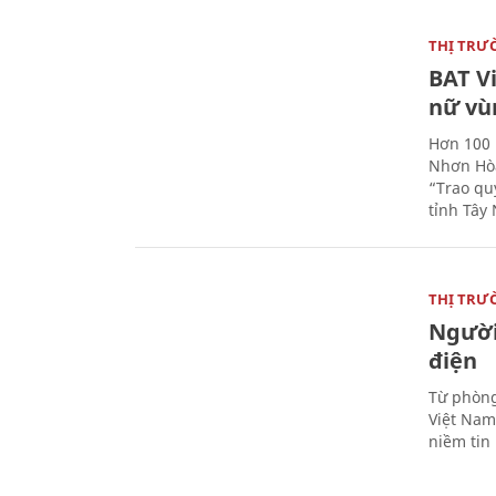
THỊ TRƯ
BAT V
nữ vù
Hơn 100 
Nhơn Hòa
“Trao qu
tỉnh Tây 
THỊ TRƯ
Người
điện
Từ phòng
Việt Nam 
niềm tin