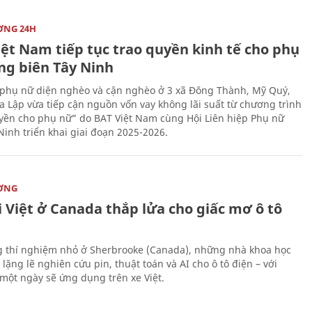
ỜNG 24H
iệt Nam tiếp tục trao quyền kinh tế cho phụ
ng biên Tây Ninh
phụ nữ diện nghèo và cận nghèo ở 3 xã Đông Thành, Mỹ Quý,
 Lập vừa tiếp cận nguồn vốn vay không lãi suất từ chương trình
yền cho phụ nữ” do BAT Việt Nam cùng Hội Liên hiệp Phụ nữ
Ninh triển khai giai đoạn 2025-2026.
ỜNG
 Việt ở Canada thắp lửa cho giấc mơ ô tô
 thí nghiệm nhỏ ở Sherbrooke (Canada), những nhà khoa học
lặng lẽ nghiên cứu pin, thuật toán và AI cho ô tô điện – với
 một ngày sẽ ứng dụng trên xe Việt.