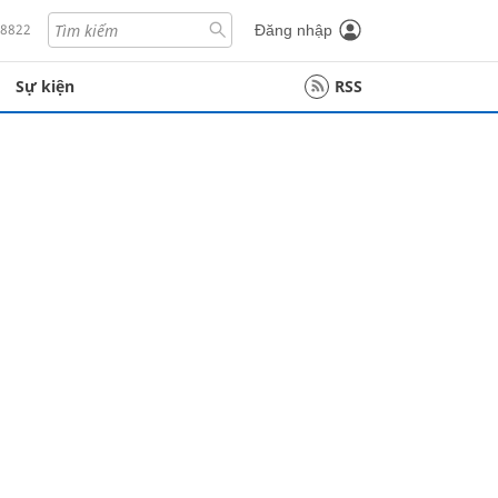
18822
Đăng nhập
Sự kiện
RSS