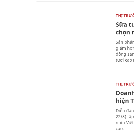
THỊ TRƯ
Sữa t
chọn 
Sản phẩm
giảm hơn
dòng sản
tươi cao
THỊ TRƯ
Doanh
hiện 
Diễn đàn
22/8) tậ
nhìn Việ
cao.