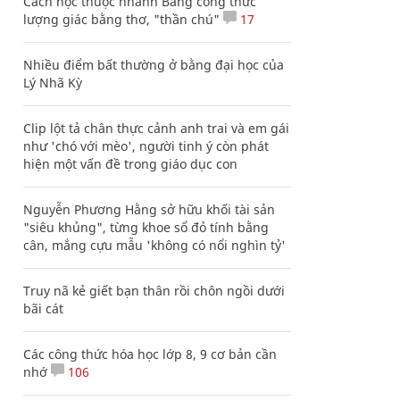
Cách học thuộc nhanh Bảng công thức
lượng giác bằng thơ, "thần chú"
17
Nhiều điểm bất thường ở bằng đại học của
Lý Nhã Kỳ
Clip lột tả chân thực cảnh anh trai và em gái
như 'chó với mèo', người tinh ý còn phát
hiện một vấn đề trong giáo dục con
Nguyễn Phương Hằng sở hữu khối tài sản
"siêu khủng", từng khoe sổ đỏ tính bằng
cân, mắng cựu mẫu 'không có nổi nghìn tỷ'
Truy nã kẻ giết bạn thân rồi chôn ngồi dưới
bãi cát
Các công thức hóa học lớp 8, 9 cơ bản cần
nhớ
106