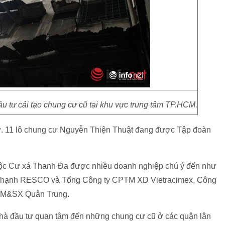
u tư cải tạo chung cư cũ tại khu vực trung tâm TP.HCM.
tư. 11 lô chung cư Nguyễn Thiện Thuật đang được Tập đoàn
uộc Cư xá Thanh Đa được nhiều doanh nghiệp chú ý đến như
Thạnh RESCO và Tổng Công ty CPTM XD Vietracimex, Công
TM&SX Quản Trung.
t nhà đầu tư quan tâm đến những chung cư cũ ở các quận lân