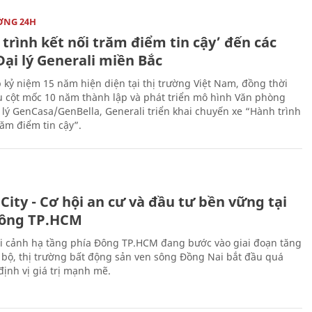
ỜNG 24H
trình kết nối trăm điểm tin cậy’ đến các
ại lý Generali miền Bắc
 kỷ niệm 15 năm hiện diện tại thị trường Việt Nam, đồng thời
 cột mốc 10 năm thành lập và phát triển mô hình Văn phòng
 lý GenCasa/GenBella, Generali triển khai chuyến xe “Hành trình
răm điểm tin cậy”.
City - Cơ hội an cư và đầu tư bền vững tại
ông TP.HCM
i cảnh hạ tầng phía Đông TP.HCM đang bước vào giai đoạn tăng
 bộ, thị trường bất động sản ven sông Đồng Nai bắt đầu quá
 định vị giá trị mạnh mẽ.