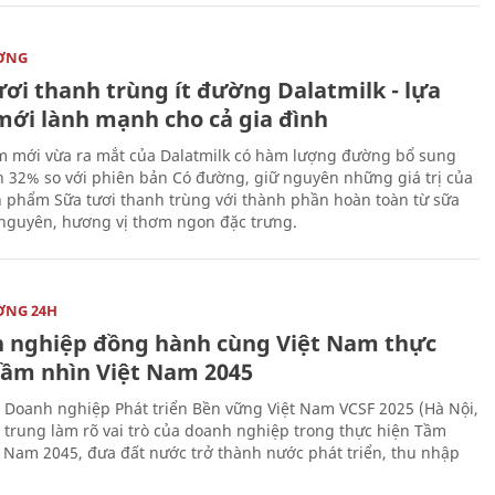
ỜNG
ươi thanh trùng ít đường Dalatmilk - lựa
mới lành mạnh cho cả gia đình
 mới vừa ra mắt của Dalatmilk có hàm lượng đường bổ sung
 32% so với phiên bản Có đường, giữ nguyên những giá trị của
 phẩm Sữa tươi thanh trùng với thành phần hoàn toàn từ sữa
 nguyên, hương vị thơm ngon đặc trưng.
ỜNG 24H
 nghiệp đồng hành cùng Việt Nam thực
Tầm nhìn Việt Nam 2045
 Doanh nghiệp Phát triển Bền vững Việt Nam VCSF 2025 (Hà Nội,
p trung làm rõ vai trò của doanh nghiệp trong thực hiện Tầm
t Nam 2045, đưa đất nước trở thành nước phát triển, thu nhập