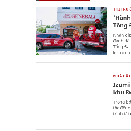
THỊ TRƯ
‘Hành 
Tổng Đ
Nhân dịp
đánh dấu
Tổng Đại
kết nối t
NHÀ ĐẤT
Izumi 
khu Đ
Trong bố
tốc đồng
trình tái