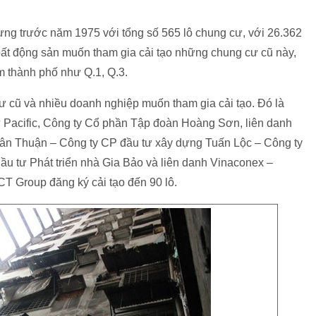
ng trước năm 1975 với tổng số 565 lô chung cư, với 26.362
ất động sản muốn tham gia cải tạo những chung cư cũ này,
âm thành phố như Q.1, Q.3.
cư cũ và nhiều doanh nghiệp muốn tham gia cải tạo. Đó là
 Pacific, Công ty Cổ phần Tập đoàn Hoàng Sơn, liên danh
ân Thuận – Công ty CP đầu tư xây dựng Tuấn Lộc – Công ty
u tư Phát triển nhà Gia Bảo và liên danh Vinaconex –
T Group đăng ký cải tạo đến 90 lô.