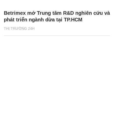
SHB nhận giải Ngân hàng có sáng kiến giải
pháp thanh toán tốt nhất Việt Nam
THỊ TRƯỜNG 24H
XEM THÊM BÀI VIẾT