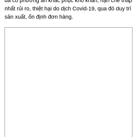
đã có phương án khắc phục khó khăn, hạn chế thấp
nhất rủi ro, thiệt hại do dịch Covid-19, qua đó duy trì
sản xuất, ổn định đơn hàng.
Hiệp hội Chế biến và Xuất khẩu thủy Việt Nam (VASEP) nhận
định, năm nay, kim ngạch xuất khẩu thủy sản dự kiến sẽ đạt