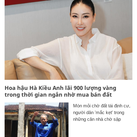
Hoa hậu Hà Kiều Anh lãi 900 lượng vàng
trong thời gian ngắn nhờ mua bán đất
Mòn mỏi chờ đất tái định cư,
người dân 'mắc kẹt' trong
những căn nhà chờ sập
TP.HCM dùng hơn 6.600 nhà
đất chưa sử dụng để bố trí tái
định cư