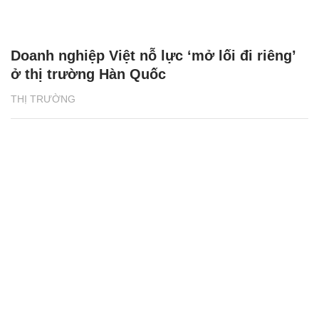
THỊ TRƯỜNG
Betrimex mở Trung tâm R&D nghiên cứu và
phát triển ngành dừa tại TP.HCM
THỊ TRƯỜNG 24H