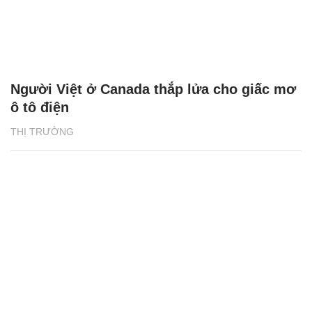
ô tô điện
THỊ TRƯỜNG
Sữa tươi thanh trùng ít đường Dalatmilk -