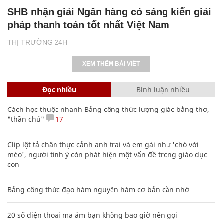
Đọc nhiều
Bình luận nhiều
Cách học thuộc nhanh Bảng công thức lượng giác bằng thơ,
"thần chú"
17
Clip lột tả chân thực cảnh anh trai và em gái như 'chó với
mèo', người tinh ý còn phát hiện một vấn đề trong giáo dục
con
Bảng công thức đạo hàm nguyên hàm cơ bản cần nhớ
20 số điện thoại ma ám bạn không bao giờ nên gọi
Các công thức hóa học lớp 8, 9 cơ bản cần nhớ
106
Phó Đoàn ĐBQH Hà Giang Vương Ngọc Hà bị kỷ luật