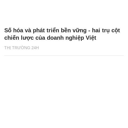
chiến lược của doanh nghiệp Việt
THỊ TRƯỜNG 24H
Doanh nghiệp Việt nỗ lực ‘mở lối đi riêng’
ở thị trường Hàn Quốc