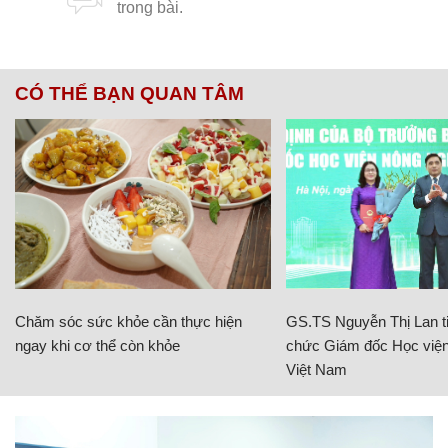
CÓ THỂ BẠN QUAN TÂM
Chăm sóc sức khỏe cần thực hiện
GS.TS Nguyễn Thị Lan ti
ngay khi cơ thể còn khỏe
chức Giám đốc Học viện
Việt Nam