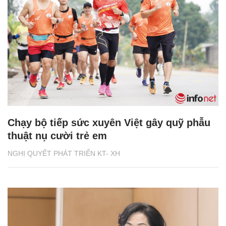
Chạy bộ tiếp sức xuyên Việt gây quỹ phẫu
thuật nụ cười trẻ em
NGHỊ QUYẾT PHÁT TRIỂN KT- XH