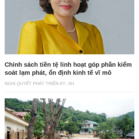
Chính sách tiền tệ linh hoạt góp phần kiểm
soát lạm phát, ổn định kinh tế vĩ mô
NGHỊ QUYẾT PHÁT TRIỂN KT- XH