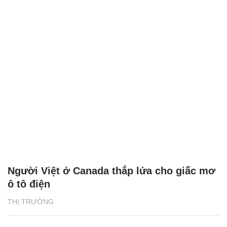
Người Việt ở Canada thắp lửa cho giấc mơ
ô tô điện
THỊ TRƯỜNG