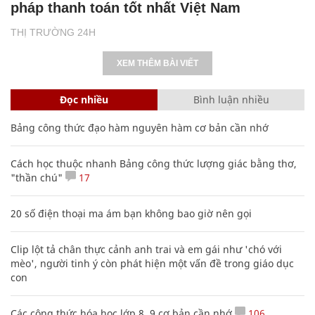
pháp thanh toán tốt nhất Việt Nam
THỊ TRƯỜNG 24H
XEM THÊM BÀI VIẾT
Đọc nhiều
Bình luận nhiều
Bảng công thức đạo hàm nguyên hàm cơ bản cần nhớ
Cách học thuộc nhanh Bảng công thức lượng giác bằng thơ,
"thần chú"
17
20 số điện thoại ma ám bạn không bao giờ nên gọi
Clip lột tả chân thực cảnh anh trai và em gái như 'chó với
mèo', người tinh ý còn phát hiện một vấn đề trong giáo dục
con
Các công thức hóa học lớp 8, 9 cơ bản cần nhớ
106