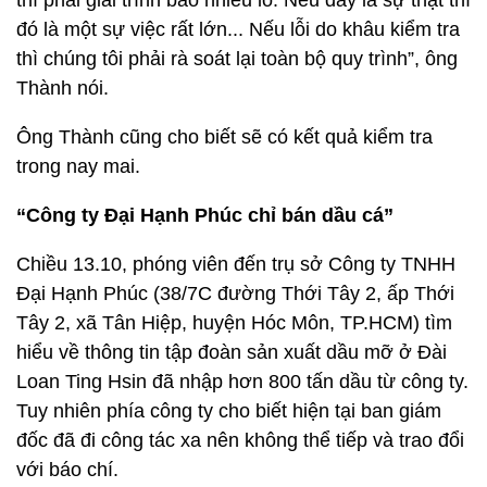
thì phải giải trình bao nhiêu lô. Nếu đây là sự thật thì
đó là một sự việc rất lớn... Nếu lỗi do khâu kiểm tra
thì chúng tôi phải rà soát lại toàn bộ quy trình”, ông
Thành nói.
Ông Thành cũng cho biết sẽ có kết quả kiểm tra
trong nay mai.
“Công ty Đại Hạnh Phúc chỉ bán dầu cá”
Chiều 13.10, phóng viên đến trụ sở Công ty TNHH
Đại Hạnh Phúc (38/7C đường Thới Tây 2, ấp Thới
Tây 2, xã Tân Hiệp, huyện Hóc Môn, TP.HCM) tìm
hiểu về thông tin tập đoàn sản xuất dầu mỡ ở Đài
Loan Ting Hsin đã nhập hơn 800 tấn dầu từ công ty.
Tuy nhiên phía công ty cho biết hiện tại ban giám
đốc đã đi công tác xa nên không thể tiếp và trao đổi
với báo chí.