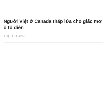
Người Việt ở Canada thắp lửa cho giấc mơ
ô tô điện
THỊ TRƯỜNG